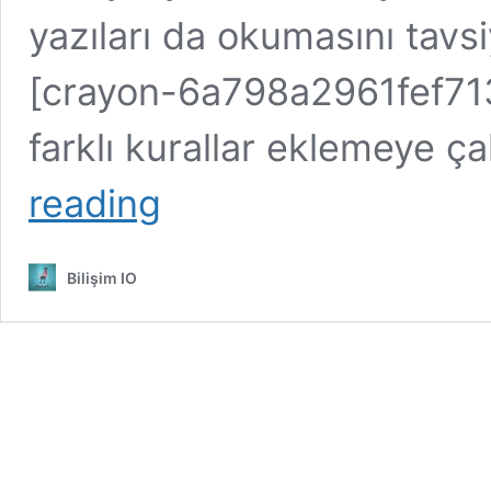
yazıları da okumasını tav
[crayon-6a798a2961fef713
farklı kurallar eklemeye ça
JUnit
reading
ile
Servis
Katmanı
Bilişim IO
Testi-
2