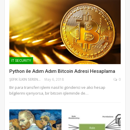
IT SECURITY
Python ile Adım Adım Bitcoin Adresi Hesaplama
ŞEFIK İLKIN SERENGIL
May 6, 2018
0
Bir para transferi işlemi nasıl ki gönderici ve alıcı hesap
bilgilerini içeriyorsa, bir bitcoin işleminde de…