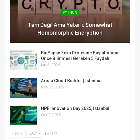
PYTHON
Tam Değil Ama Yeterli: Somewhat
Homomorphic Encryption
Bir Yapay Zeka Projesine Başlatmadan
Önce Bilinmesi Gereken 5 Faydalı…
Jan 8, 2026
Arista Cloud Builder | Istanbul
Nov 28, 2025
HPE Innovation Day 2025, Istanbul
Oct 2, 2025
PREV
NEXT
1 of 122