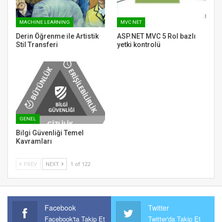
MACHINE LEARNING
MVC NET
Derin Öğrenme ile Artistik
ASP.NET MVC 5 Rol bazlı
Stil Transferi
yetki kontrolü
GENEL
Bilgi Güvenliği Temel
Kavramları
PREV
NEXT
1 of 122
Facebook
Twitter
Facebook'ta Takip Et
Twitter'da Takip Et