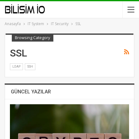
Anasayfa
IT System
IT Security
SSL
Browsing Category
SSL
LDAP
SSH
GÜNCEL YAZILAR