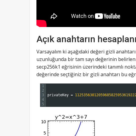
Açık anahtarın hesapla
Varsayalım ki aşağıdaki değeri gizli anahtarı
uzunluğunda bir tam sayı değerinin belirlen
secp256k1 eğrisinin üzerindeki tanımlı noktal
değerinde seçtiğiniz bir gizli anahtarı bu eğr
1
2
3
privateKey
=
1125356301205968582595361922
4
5