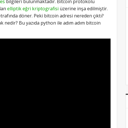
res
bilgileri bulunmaktadır. Bitcoin protokolü
olan
elliptik eğri kriptografisi
üzerine inşa edilmiştir.
trafında döner. Peki bitcoin adresi nereden çıktı?
ak nedir? Bu yazıda python ile adım adım bitcoin