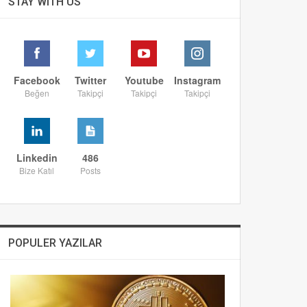
STAY WITH US
Facebook
Twitter
Youtube
Instagram
Beğen
Takipçi
Takipçi
Takipçi
Linkedin
486
Bize Katıl
Posts
POPULER YAZILAR