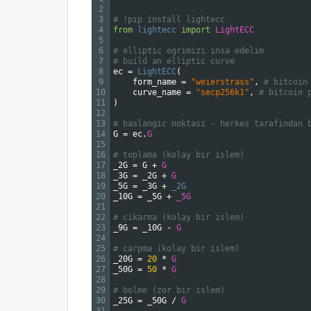
2
3
# !pip install lightecc
4
from
lightecc 
import
LightECC
5
6
# elliptic egrimizi insa edelim
7
# build an elliptic curve
8
ec
=
LightECC
(
9
form_name
=
"weierstrass"
,
# bitcoin
10
curve_name
=
"secp256k1"
,
# bitcoin 
11
)
12
13
# baslangic noktasi - herkes tarafindan 
14
G
=
ec
.
G
15
16
# toplama (kolay bir islem)
17
_2G
=
G
+
G
18
_3G
=
_2G
+
G
19
_5G
=
_3G
+
_2G
20
_10G
=
_5G
+
_5G
21
22
# cikarma (kolay bir islem)
23
_9G
=
_10G
-
G
24
25
# carpma (kolay bir islem)
26
_20G
=
20
*
G
27
_50G
=
50
*
G
28
29
# bolme (zor bir islem)
30
_25G
=
_50G
/
G
31