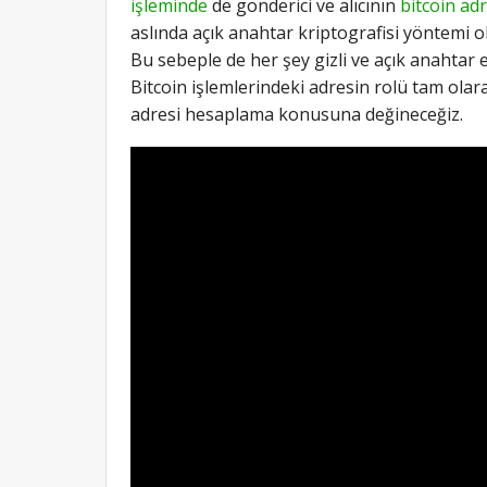
işleminde
de gönderici ve alıcının
bitcoin ad
aslında açık anahtar kriptografisi yöntemi 
Bu sebeple de her şey gizli ve açık anahtar e
Bitcoin işlemlerindeki adresin rolü tam olar
adresi hesaplama konusuna değineceğiz.