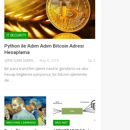
IT SECURITY
Python ile Adım Adım Bitcoin Adresi
Hesaplama
ŞEFIK İLKIN SERENGIL
May 6, 2018
0
Bir para transferi işlemi nasıl ki gönderici ve alıcı
hesap bilgilerini içeriyorsa, bir bitcoin işleminde
de…
MACHINE LEARNING
MVC NET