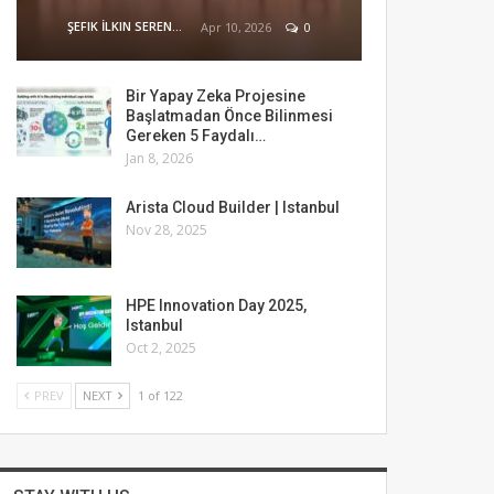
ŞEFIK İLKIN SERENGIL
Apr 10, 2026
0
Bir Yapay Zeka Projesine
Başlatmadan Önce Bilinmesi
Gereken 5 Faydalı…
Jan 8, 2026
Arista Cloud Builder | Istanbul
Nov 28, 2025
HPE Innovation Day 2025,
Istanbul
Oct 2, 2025
PREV
NEXT
1 of 122