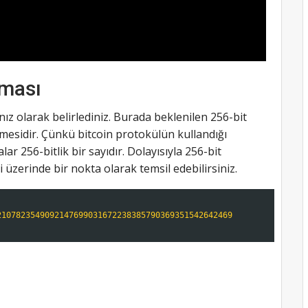
nması
nız olarak belirlediniz. Burada beklenilen 256-bit
mesidir. Çünkü bitcoin protokülün kullandığı
ar 256-bitlik bir sayıdır. Dolayısıyla 256-bit
i üzerinde bir nokta olarak temsil edebilirsiniz.
2107823549092147699031672238385790369351542642469