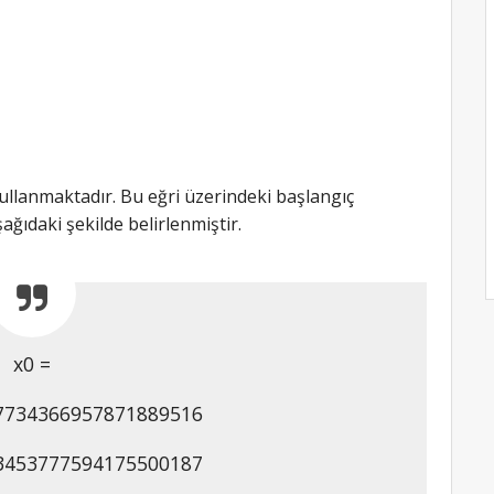
 kullanmaktadır. Bu eğri üzerindeki başlangıç
ğıdaki şekilde belirlenmiştir.
x0 =
7734366957871889516
3453777594175500187