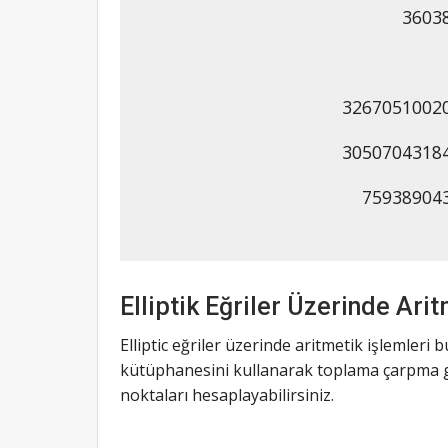
3603
3267051002
3050704318
75938904
Elliptik Eğriler Üzerinde Ari
Elliptic eğriler üzerinde aritmetik işlemleri
kütüphanesini kullanarak toplama çarpma gibi
noktaları hesaplayabilirsiniz.