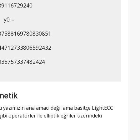
89116729240
y0 =
07588169780830851
44712733806592432
335757337482424
tmetik
 bu yazımızın ana amacı değil ama basitçe LightECC
 operatörler ile elliptik eğriler üzerindeki