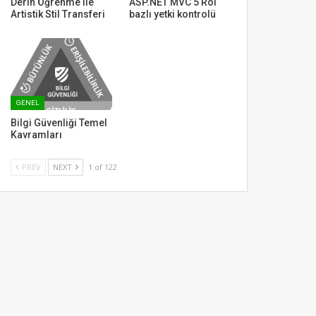
Derin Öğrenme ile
ASP.NET MVC 5 Rol
Artistik Stil Transferi
bazlı yetki kontrolü
GENEL
Bilgi Güvenliği Temel
Kavramları
PREV
NEXT
1 of 122