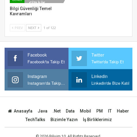
Bilgi Güvenliği Temel
Kavramları
PREV
NEXT
1 of 122
Facebook
Twitter
Facebook'ta Takip Et
Twitter'da Takip Et
Instagram
Linkedin
Instagram'da Takipt Et
Linkedin'de Bize Katıl
Anasayfa
Java
.Net
Data
Mobil
PM
IT
Haber
TechTalks
Bizimle Yazın
İş Birliklerimiz
© 2026 Bilişim 10. All Rights Reserved.