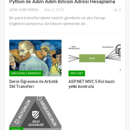
Python ile Adım Adım Bitcoin Adresi Hesaplama
ŞEFIK İLKIN SERENGIL
May 6, 2018
0
Bir para transferi işlemi nasıl ki gönderici ve alıcı hesap
bilgilerini içeriyorsa, bir bitcoin işleminde de…
MACHINE LEARNING
MVC NET
Derin Öğrenme ile Artistik
ASP.NET MVC 5 Rol bazlı
Stil Transferi
yetki kontrolü
GENEL