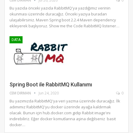
CEM DIRMAN
Jul 26, 2020
0
Bu yazıda önceki yazıda RabbitMQ'ya yazdığımız verinin
okunması üzerinde duracağız. Önceki yazıya buradan
ulaşabilirsiniz. Maven Spring boot 2.2.4 Maven dependency
ekleyerek başlıyoruz. Show me the Code RabbitMQ listener…
DATA
Spring Boot ile RabbitMQ Kullanımı
CEM DIRMAN
Jun 24, 2020
0
Bu yazımızda RabbitMQ'ya veri yazma üzerinde duracağız. İlk
adımımız RabbitMQ'yu docker üzerinde ayağa kaldırmak
olacak. Bunun için hub.docker.com gidip Rabbit image'ını
indirebiliriz. Eğer docker komutlarına aşina değilseniz basit
docker…