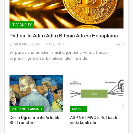
IT SECURITY
Python ile Adım Adım Bitcoin Adresi Hesaplama
ŞEFIK İLKIN SERENGIL
May 6, 2018
0
Bir para transferi işlemi nasıl ki gönderici ve alıcı hesap
bilgilerini içeriyorsa, bir bitcoin işleminde de…
MACHINE LEARNING
MVC NET
Derin Öğrenme ile Artistik
ASP.NET MVC 5 Rol bazlı
Stil Transferi
yetki kontrolü