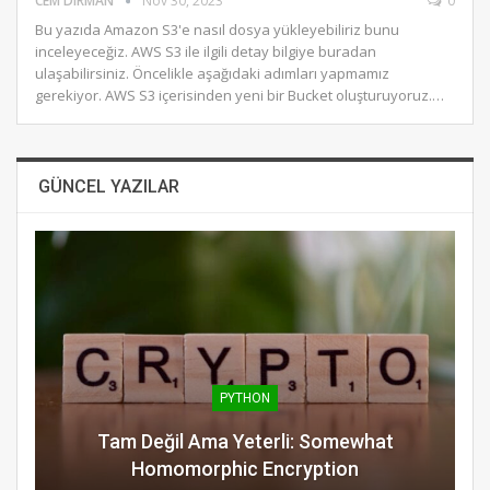
CEM DIRMAN
Nov 30, 2023
0
Bu yazıda Amazon S3'e nasıl dosya yükleyebiliriz bunu
inceleyeceğiz. AWS S3 ile ilgili detay bilgiye buradan
ulaşabilirsiniz. Öncelikle aşağıdaki adımları yapmamız
gerekiyor. AWS S3 içerisinden yeni bir Bucket oluşturuyoruz.…
GÜNCEL YAZILAR
PYTHON
Tam Değil Ama Yeterli: Somewhat
Homomorphic Encryption