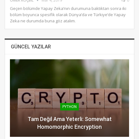
ÖMER KOÇBIL
Mar 4, 2019
0
Geçen bölümde Yapay Zeka’nın durumuna baktıktan sonra iki
bölüm boyunca spesifik olarak Dünya’da ve Türkiye’de Yapay
Zeka ne durumda buna göz atalım.
GÜNCEL YAZILAR
PYTHON
Tam Değil Ama Yeterli: Somewhat
Homomorphic Encryption