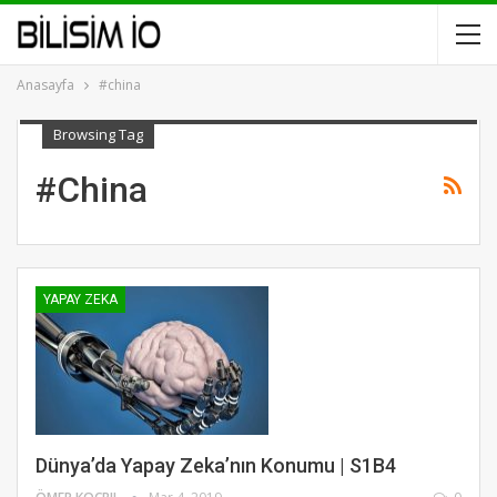
Anasayfa
#china
Browsing Tag
#china
YAPAY ZEKA
Dünya’da Yapay Zeka’nın Konumu | S1B4