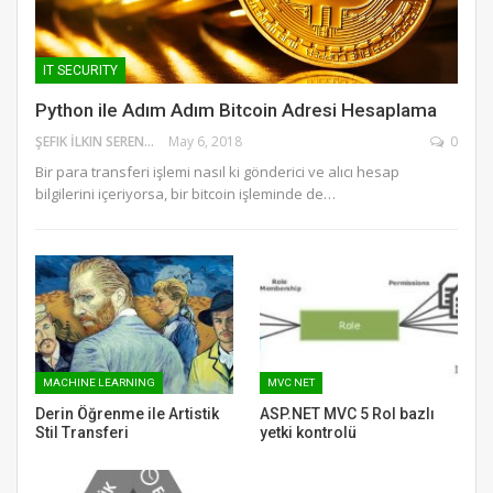
IT SECURITY
Python ile Adım Adım Bitcoin Adresi Hesaplama
ŞEFIK İLKIN SERENGIL
May 6, 2018
0
Bir para transferi işlemi nasıl ki gönderici ve alıcı hesap
bilgilerini içeriyorsa, bir bitcoin işleminde de…
MACHINE LEARNING
MVC NET
Derin Öğrenme ile Artistik
ASP.NET MVC 5 Rol bazlı
Stil Transferi
yetki kontrolü