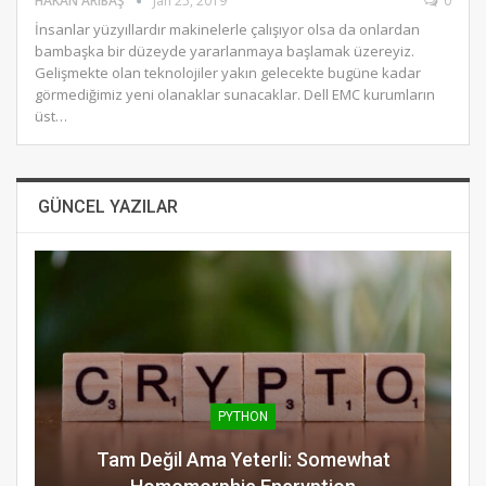
HAKAN ARIBAŞ
Jan 25, 2019
0
İnsanlar yüzyıllardır makinelerle çalışıyor olsa da onlardan
bambaşka bir düzeyde yararlanmaya başlamak üzereyiz.
Gelişmekte olan teknolojiler yakın gelecekte bugüne kadar
görmediğimiz yeni olanaklar sunacaklar. Dell EMC kurumların
üst…
GÜNCEL YAZILAR
PYTHON
Tam Değil Ama Yeterli: Somewhat