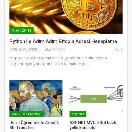
IT SECURITY
Python ile Adım Adım Bitcoin Adresi Hesaplama
ŞEFIK İLKIN SERENGIL
May 6, 2018
0
Bir para transferi işlemi nasıl ki gönderici ve alıcı hesap
bilgilerini içeriyorsa, bir bitcoin işleminde de…
MACHINE LEARNING
MVC NET
Derin Öğrenme ile Artistik
ASP.NET MVC 5 Rol bazlı
Stil Transferi
yetki kontrolü