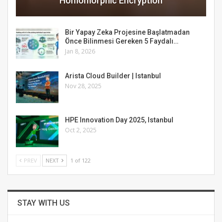
Homomorphic Encryption
Bir Yapay Zeka Projesine Başlatmadan
Önce Bilinmesi Gereken 5 Faydalı…
Jan 8, 2026
Arista Cloud Builder | Istanbul
Nov 28, 2025
HPE Innovation Day 2025, Istanbul
Oct 2, 2025
PREV
NEXT
1 of 122
STAY WITH US