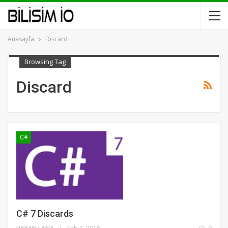
Anasayfa
Discard
Browsing Tag
Discard
C#
C# 7 Discards