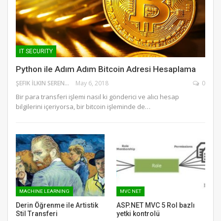
IT SECURITY
Python ile Adım Adım Bitcoin Adresi Hesaplama
ŞEFIK İLKIN SERENGIL
May 6, 2018
0
Bir para transferi işlemi nasıl ki gönderici ve alıcı hesap
bilgilerini içeriyorsa, bir bitcoin işleminde de…
MACHINE LEARNING
MVC NET
Derin Öğrenme ile Artistik
ASP.NET MVC 5 Rol bazlı
Stil Transferi
yetki kontrolü