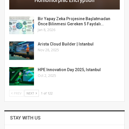
Homomorphic Encryption
Bir Yapay Zeka Projesine Başlatmadan
Önce Bilinmesi Gereken 5 Faydalı…
Jan 8, 2026
Arista Cloud Builder | Istanbul
Nov 28, 2025
HPE Innovation Day 2025, Istanbul
Oct 2, 2025
PREV
NEXT
1 of 122
STAY WITH US