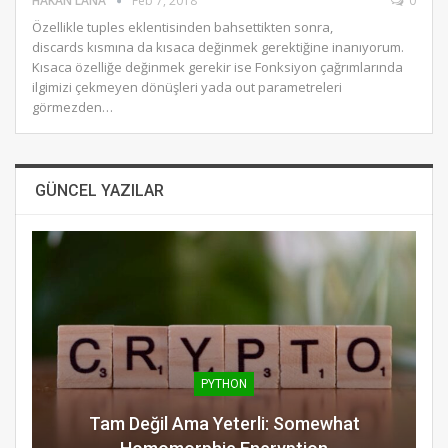
HAKAN LANA
Feb 7, 2018
0
Özellikle tuples eklentisinden bahsettikten sonra,
discards kısmına da kısaca değinmek gerektiğine inanıyorum.
Kısaca özelliğe değinmek gerekir ise Fonksiyon çağrımlarında
ilgimizi çekmeyen dönüşleri yada out parametreleri
görmezden…
GÜNCEL YAZILAR
PYTHON
Tam Değil Ama Yeterli: Somewhat