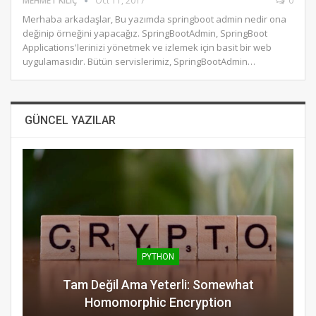
MEHMET KILIÇ
Oct 11, 2017
0
Merhaba arkadaşlar, Bu yazımda springboot admin nedir ona
değinip örneğini yapacağız. SpringBootAdmin, SpringBoot
Applications'lerinizi yönetmek ve izlemek için basit bir web
uygulamasıdır. Bütün servislerimiz, SpringBootAdmin…
GÜNCEL YAZILAR
PYTHON
Tam Değil Ama Yeterli: Somewhat
Homomorphic Encryption