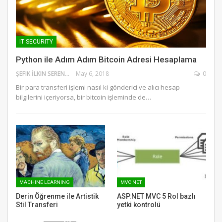
IT SECURITY
Python ile Adım Adım Bitcoin Adresi Hesaplama
ŞEFIK İLKIN SERENGIL
May 6, 2018
0
Bir para transferi işlemi nasıl ki gönderici ve alıcı hesap
bilgilerini içeriyorsa, bir bitcoin işleminde de…
MACHINE LEARNING
MVC NET
Derin Öğrenme ile Artistik
ASP.NET MVC 5 Rol bazlı
Stil Transferi
yetki kontrolü