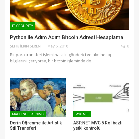
IT SECURITY
Python ile Adım Adım Bitcoin Adresi Hesaplama
ŞEFIK İLKIN SERENGIL
May 6, 2018
0
Bir para transferi işlemi nasıl ki gönderici ve alıcı hesap
bilgilerini içeriyorsa, bir bitcoin işleminde de…
MACHINE LEARNING
MVC NET
Derin Öğrenme ile Artistik
ASP.NET MVC 5 Rol bazlı
Stil Transferi
yetki kontrolü