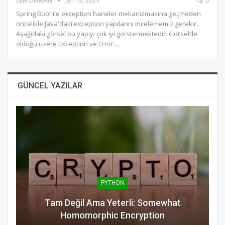
CEM DIRMAN
Jan 14, 2023
0
Spring Boot ile exception haneler mekanizmasına geçmeden
öncelikle Java'daki exception yapılarını incelememiz gerekir.
Aşağıdaki görsel bu yapıyı çok iyi görstermektedir. Görselde
olduğu üzere Exception ve Error…
GÜNCEL YAZILAR
PYTHON
Tam Değil Ama Yeterli: Somewhat
Homomorphic Encryption