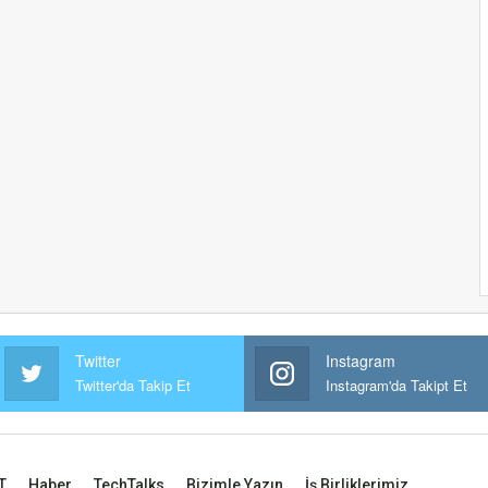
Twitter
Instagram
Twitter'da Takip Et
Instagram'da Takipt Et
T
Haber
TechTalks
Bizimle Yazın
İş Birliklerimiz