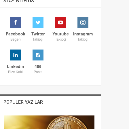
STAY WITH US
Facebook
Twitter
Youtube
Instagram
Beğen
Takipçi
Takipçi
Takipçi
Linkedin
486
Bize Katıl
Posts
POPULER YAZILAR