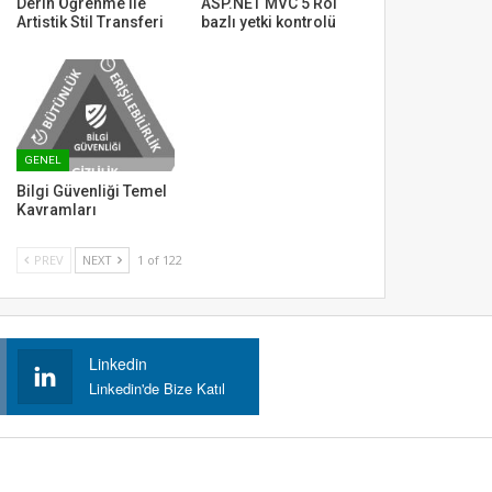
Derin Öğrenme ile
ASP.NET MVC 5 Rol
Artistik Stil Transferi
bazlı yetki kontrolü
GENEL
Bilgi Güvenliği Temel
Kavramları
PREV
NEXT
1 of 122
Linkedin
Linkedin'de Bize Katıl