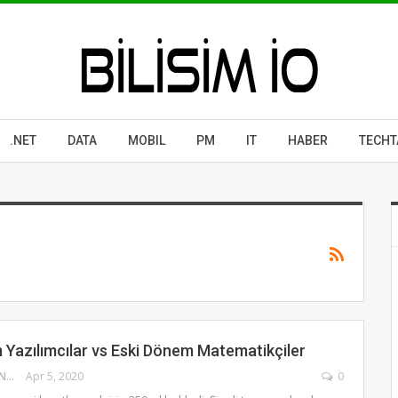
.NET
DATA
MOBIL
PM
IT
HABER
TECHT
 Yazılımcılar vs Eski Dönem Matematikçiler
ŞEFIK İLKIN SERENGIL
Apr 5, 2020
0