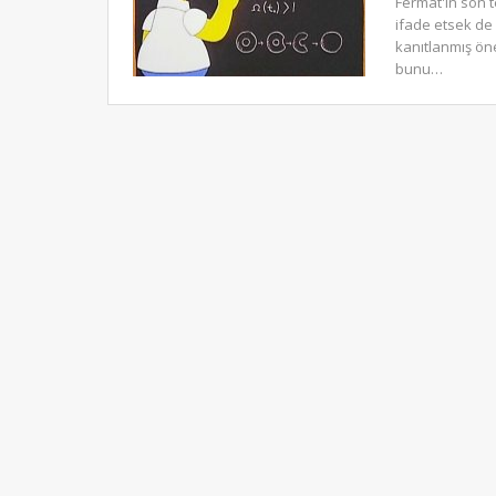
Fermat'ın son t
ifade etsek de 
kanıtlanmış ön
bunu…