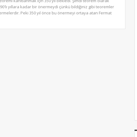
eoremi kanıtlanmak için 350 yıl bekledi. Şimdi teorem olarak
90'lı yıllara kadar bir önermeydi çünkü bildiğiniz gibi teoremler
ermelerdir. Peki 350 yıl önce bu önermeyi ortaya atan Fermat