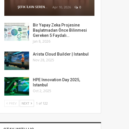
ŞEFIK İLKIN SERENGIL
Apr 10, 2026
0
Bir Yapay Zeka Projesine
Başlatmadan Önce Bilinmesi
Gereken 5 Faydalı…
Jan 8, 2026
Arista Cloud Builder | Istanbul
Nov 28, 2025
HPE Innovation Day 2025,
Istanbul
Oct 2, 2025
PREV
NEXT
1 of 122