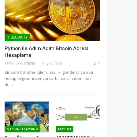
IT SECURITY
Python ile Adım Adım Bitcoin Adresi
Hesaplama
ŞEFIK İLKIN SERENGIL
May 6, 2018
0
Bir para transferi işlemi nasıl ki gönderici ve alıcı
hesap bilgilerini içeriyorsa, bir bitcoin işleminde
de…
MACHINE LEARNING
MVC NET