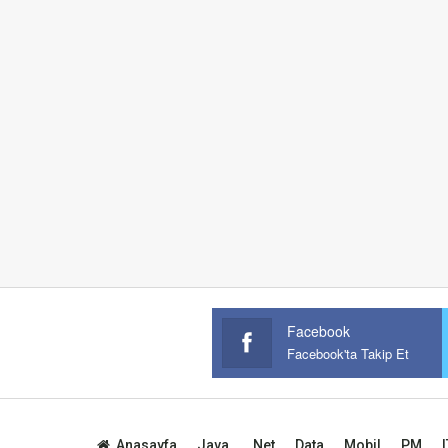
Facebook
Facebook'ta Takip Et
Anasayfa
Java
.Net
Data
Mobil
PM
I