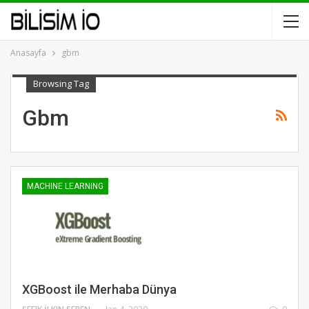
Anasayfa
gbm
Browsing Tag
Gbm
MACHINE LEARNING
XGBoost ile Merhaba Dünya