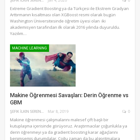
ŞEFIK İLKIN SERENGIL
Jan 4, 2020
0
Extreme Gradient Boosting ya da Türkçesi ile Ekstrem Gradyan
Arttırmanın kısaltması olan XGBoost resmi olarak bugün
Washington Üniversitesinde öğretim üyesi olan iki
akademisyen tarafından ilk olarak 2016 yılında duyuruldu.
Yazılım…
MACHINE LEARNING
Makine Öğrenmesi Savaşları: Derin Öğrenme vs
GBM
ŞEFIK İLKIN SERENGIL
Mar 8, 2019
0
Makine öğrenmesi çalışmalarını malesef çift başlı bir
kutuplaşma içerisinde görüyoruz. Araştırmacılar çoğunlukla ya
derin öğrenmeyi ya da gradient boosting karar ağaçlarını
benimsemiş durumdalar. Çoğu zaman da bu algoritmalara