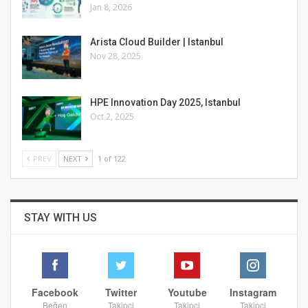
Jan 8, 2026
Arista Cloud Builder | Istanbul
Nov 28, 2025
HPE Innovation Day 2025, Istanbul
Oct 2, 2025
PREV
NEXT
1 of 122
STAY WITH US
Facebook
Twitter
Youtube
Instagram
Beğen
Takipçi
Takipçi
Takipçi