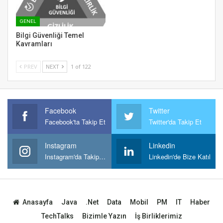
GENEL
Bilgi Güvenliği Temel
Kavramları
PREV
NEXT
1 of 122
Facebook
Twitter
Facebook'ta Takip Et
Twitter'da Takip Et
Instagram
Linkedin
Instagram'da Takipt Et
Linkedin'de Bize Katıl
Anasayfa
Java
.Net
Data
Mobil
PM
IT
Haber
TechTalks
Bizimle Yazın
İş Birliklerimiz