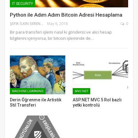
IT SECURITY
Python ile Adım Adım Bitcoin Adresi Hesaplama
ŞEFIK İLKIN SERENGIL
May 6, 2018
0
Bir para transferi işlemi nasıl ki gönderici ve alıcı hesap
bilgilerini içeriyorsa, bir bitcoin işleminde de…
MACHINE LEARNING
MVC NET
Derin Öğrenme ile Artistik
ASP.NET MVC 5 Rol bazlı
Stil Transferi
yetki kontrolü