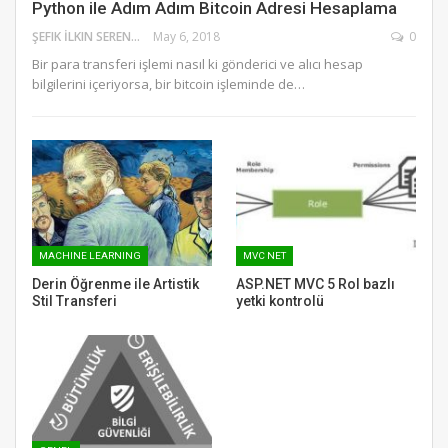
Python ile Adım Adım Bitcoin Adresi Hesaplama
ŞEFIK İLKIN SERENGIL
May 6, 2018
0
Bir para transferi işlemi nasıl ki gönderici ve alıcı hesap
bilgilerini içeriyorsa, bir bitcoin işleminde de…
MACHINE LEARNING
MVC NET
Derin Öğrenme ile Artistik
ASP.NET MVC 5 Rol bazlı
Stil Transferi
yetki kontrolü