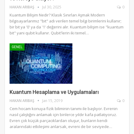
HAKAN ARIBAŞ
Jul 30, 2025
0
Kuantum Bilişim Nedir? Klasik Sınırları Aşmak Modern
bilgisayarlarımız "bit" adı verilen temel bilgi birimlerini kullanır;
bir bit ya '0' ya da '1' değerini alır. Kuantum bilişim ise "kuantum
bit" yani qubit kullanır. Qubit'lerin iki temel…
GENEL
Kuantum Hesaplama ve Uygulamaları
HAKAN ARIBAŞ
Jan 15, 2019
0
Cem hocam konuya fizik biliminin tanımı ile başlıyor. Evrenin
nasıl çalıştığını anlamak için binlerce yıldır kafa patlatıyoruz.
Evren çok küçük parçacıklardan oluşur, bunların kendi
aralarındaki etkileşimi anlarsak, evreni de bir seviyede…