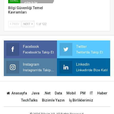
GENEL
Bilgi Güvenliği Temel
Kavramları
PREV
NEXT
1 of 122
Facebook
Twitter
Facebook'ta Takip Et
Twitter'da Takip Et
Instagram
Linkedin
Instagram'da Takipt Et
Linkedin'de Bize Katıl
Anasayfa
Java
.Net
Data
Mobil
PM
IT
Haber
TechTalks
Bizimle Yazın
İş Birliklerimiz