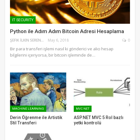
IT SECURITY
Python ile Adım Adım Bitcoin Adresi Hesaplama
ŞEFIK İLKIN SERENGIL
May 6, 2018
0
Bir para transferi işlemi nasıl ki gönderici ve alıcı hesap
bilgilerini içeriyorsa, bir bitcoin işleminde de…
MACHINE LEARNING
MVC NET
Derin Öğrenme ile Artistik
ASP.NET MVC 5 Rol bazlı
Stil Transferi
yetki kontrolü