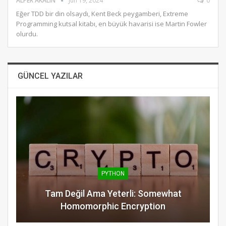
ALPER AKALIN
Jun 19, 2024
0
Eğer TDD bir din olsaydı, Kent Beck peygamberi, Extreme
Programming kutsal kitabı, en büyük havarisi ise Martin Fowler
olurdu.
GÜNCEL YAZILAR
PYTHON
Tam Değil Ama Yeterli: Somewhat
Homomorphic Encryption