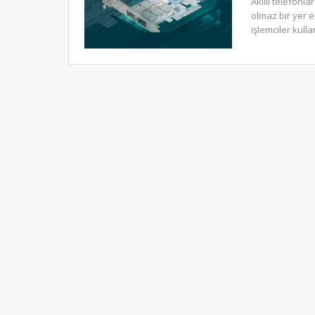
Akıllı telefonl
olmaz bir yer 
işlemciler kull