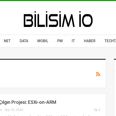
.NET
DATA
MOBIL
PM
IT
HABER
TECHT
ılgın Projesi: ESXi-on-ARM
Sep 30, 2020
0