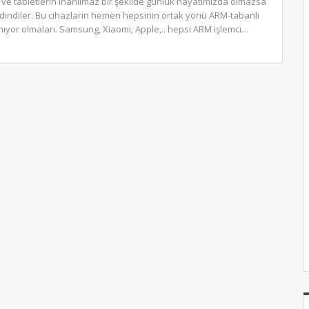
ar ve tabletlerin inanılmaz bir şekilde günlük hayatımızda olmazsa
edindiler. Bu cihazların hemen hepsinin ortak yönü ARM-tabanlı
anıyor olmaları. Samsung, Xiaomi, Apple,.. hepsi ARM işlemci…