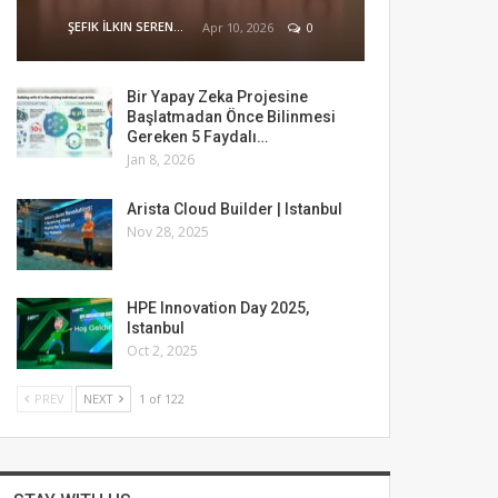
ŞEFIK İLKIN SERENGIL
Apr 10, 2026
0
Bir Yapay Zeka Projesine
Başlatmadan Önce Bilinmesi
Gereken 5 Faydalı…
Jan 8, 2026
Arista Cloud Builder | Istanbul
Nov 28, 2025
HPE Innovation Day 2025,
Istanbul
Oct 2, 2025
PREV
NEXT
1 of 122