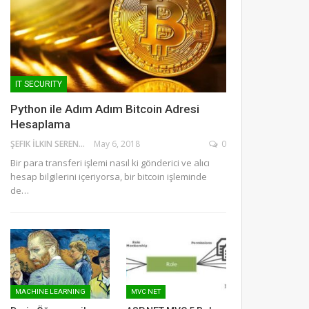
IT SECURITY
Python ile Adım Adım Bitcoin Adresi
Hesaplama
ŞEFIK İLKIN SERENGIL
May 6, 2018
0
Bir para transferi işlemi nasıl ki gönderici ve alıcı
hesap bilgilerini içeriyorsa, bir bitcoin işleminde
de…
MACHINE LEARNING
MVC NET