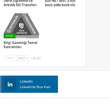
Derin Öğrenme ile
ASP.NET MVC 5 Rol
Artistik Stil Transferi
bazlı yetki kontrolü
GENEL
Bilgi Güvenliği Temel
Kavramları
PREV
NEXT
1 of 122
Linkedin
Linkedin'de Bize Katıl