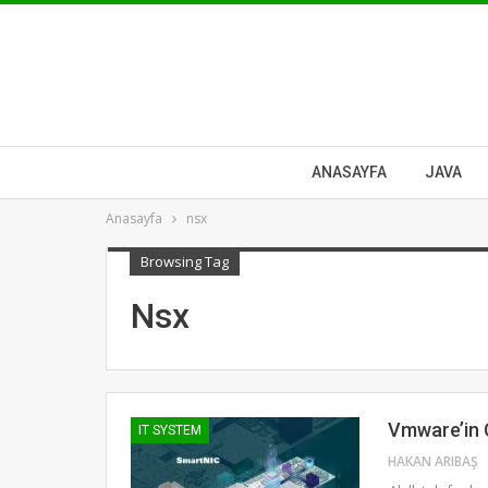
ANASAYFA
JAVA
Anasayfa
nsx
Browsing Tag
Nsx
Vmware’in Ç
IT SYSTEM
HAKAN ARIBAŞ