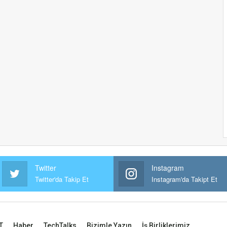
Twitter
Instagram
Twitter'da Takip Et
Instagram'da Takipt Et
T
Haber
TechTalks
Bizimle Yazın
İş Birliklerimiz