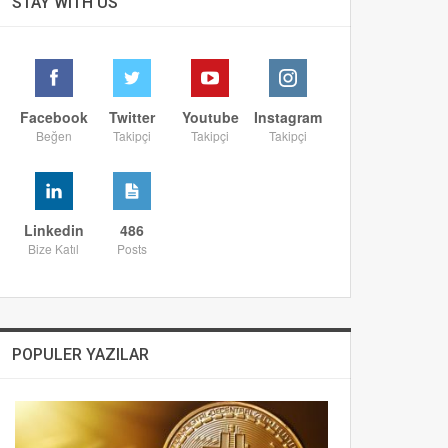
STAY WITH US
Facebook
Twitter
Youtube
Instagram
Beğen
Takipçi
Takipçi
Takipçi
Linkedin
486
Bize Katıl
Posts
POPULER YAZILAR