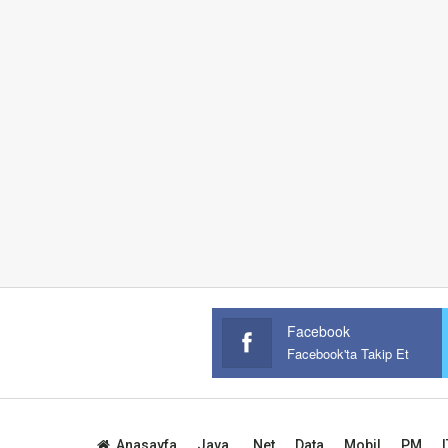
Facebook
Facebook'ta Takip Et
Anasayfa
Java
.Net
Data
Mobil
PM
I