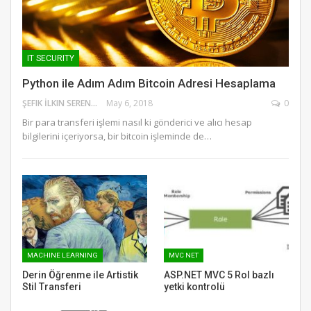
IT SECURITY
Python ile Adım Adım Bitcoin Adresi Hesaplama
ŞEFIK İLKIN SERENGIL
May 6, 2018
0
Bir para transferi işlemi nasıl ki gönderici ve alıcı hesap
bilgilerini içeriyorsa, bir bitcoin işleminde de…
MACHINE LEARNING
MVC NET
Derin Öğrenme ile Artistik
ASP.NET MVC 5 Rol bazlı
Stil Transferi
yetki kontrolü