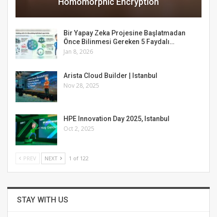
Homomorphic Encryption
Bir Yapay Zeka Projesine Başlatmadan
Önce Bilinmesi Gereken 5 Faydalı…
Jan 8, 2026
Arista Cloud Builder | Istanbul
Nov 28, 2025
HPE Innovation Day 2025, Istanbul
Oct 2, 2025
PREV
NEXT
1 of 122
STAY WITH US