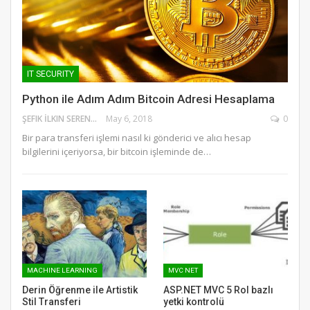
IT SECURITY
Python ile Adım Adım Bitcoin Adresi Hesaplama
ŞEFIK İLKIN SERENGIL
May 6, 2018
0
Bir para transferi işlemi nasıl ki gönderici ve alıcı hesap
bilgilerini içeriyorsa, bir bitcoin işleminde de…
MACHINE LEARNING
MVC NET
Derin Öğrenme ile Artistik
ASP.NET MVC 5 Rol bazlı
Stil Transferi
yetki kontrolü