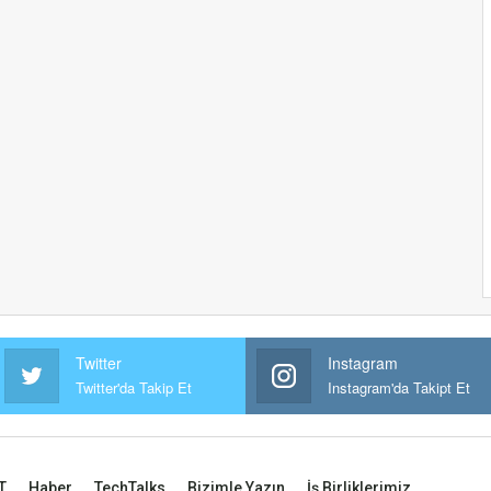
Twitter
Instagram
Twitter'da Takip Et
Instagram'da Takipt Et
T
Haber
TechTalks
Bizimle Yazın
İş Birliklerimiz