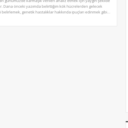
arı günümüzde karmaşık verileri analiz etmek için yaygın şekilde
ır. Dana önceki yazımda belirttiğim kök hücrelerden gelecek
ni belirlemek, genetik hastalıklar hakkında ipuçları edinmek gibi…