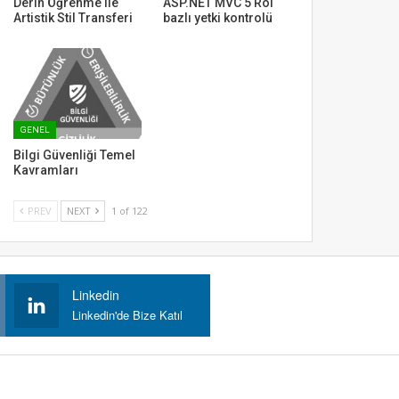
Derin Öğrenme ile
ASP.NET MVC 5 Rol
Artistik Stil Transferi
bazlı yetki kontrolü
GENEL
Bilgi Güvenliği Temel
Kavramları
PREV
NEXT
1 of 122
Linkedin
Linkedin'de Bize Katıl