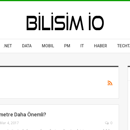
.NET
DATA
MOBIL
PM
IT
HABER
TECHT
metre Daha Önemli?
Mar 4, 2017
0