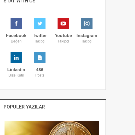
STAY WITH US
Facebook
Twitter
Youtube
Instagram
Beğen
Takipçi
Takipçi
Takipçi
Linkedin
486
Bize Katıl
Posts
POPULER YAZILAR