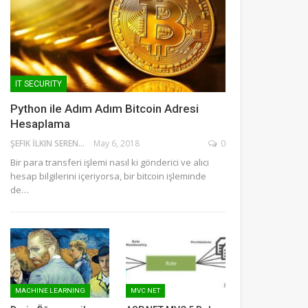
IT SECURITY
Python ile Adım Adım Bitcoin Adresi
Hesaplama
ŞEFIK İLKIN SERENGIL
May 6, 2018
0
Bir para transferi işlemi nasıl ki gönderici ve alıcı
hesap bilgilerini içeriyorsa, bir bitcoin işleminde
de…
MACHINE LEARNING
MVC NET