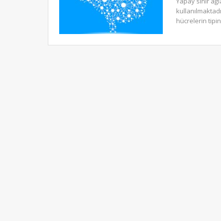
Yapay sinir ağl
kullanılmaktad
hücrelerin tipi