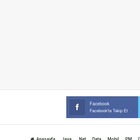
Facebook
Facebook'ta Takip Et
Anasayfa
Java
.Net
Data
Mobil
PM
I