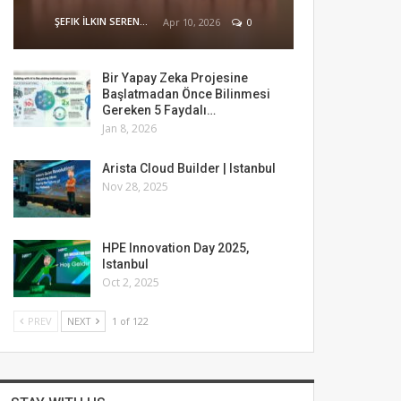
ŞEFIK İLKIN SERENGIL
Apr 10, 2026
0
Bir Yapay Zeka Projesine
Başlatmadan Önce Bilinmesi
Gereken 5 Faydalı…
Jan 8, 2026
Arista Cloud Builder | Istanbul
Nov 28, 2025
HPE Innovation Day 2025,
Istanbul
Oct 2, 2025
PREV
NEXT
1 of 122