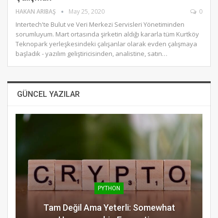
HAKAN ARIBAŞ
May 25, 2020
0
Intertech'te Bulut ve Veri Merkezi Servisleri Yönetiminden
sorumluyum. Mart ortasında şirketin aldığı kararla tüm Kurtköy
Teknopark yerleşkesindeki çalışanlar olarak evden çalışmaya
başladık - yazılım geliştiricisinden, analistine, satın…
GÜNCEL YAZILAR
PYTHON
Tam Değil Ama Yeterli: Somewhat