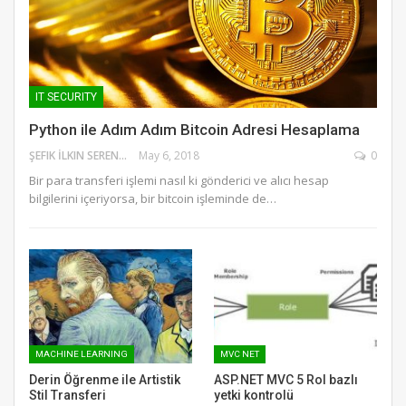
IT SECURITY
Python ile Adım Adım Bitcoin Adresi Hesaplama
ŞEFIK İLKIN SERENGIL
May 6, 2018
0
Bir para transferi işlemi nasıl ki gönderici ve alıcı hesap
bilgilerini içeriyorsa, bir bitcoin işleminde de…
MACHINE LEARNING
MVC NET
Derin Öğrenme ile Artistik
ASP.NET MVC 5 Rol bazlı
Stil Transferi
yetki kontrolü