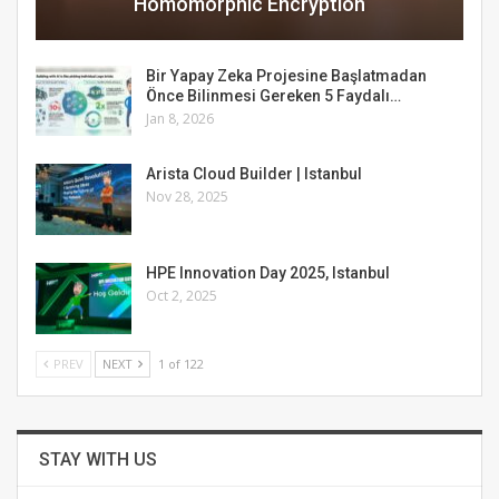
Homomorphic Encryption
Bir Yapay Zeka Projesine Başlatmadan
Önce Bilinmesi Gereken 5 Faydalı…
Jan 8, 2026
Arista Cloud Builder | Istanbul
Nov 28, 2025
HPE Innovation Day 2025, Istanbul
Oct 2, 2025
PREV
NEXT
1 of 122
STAY WITH US