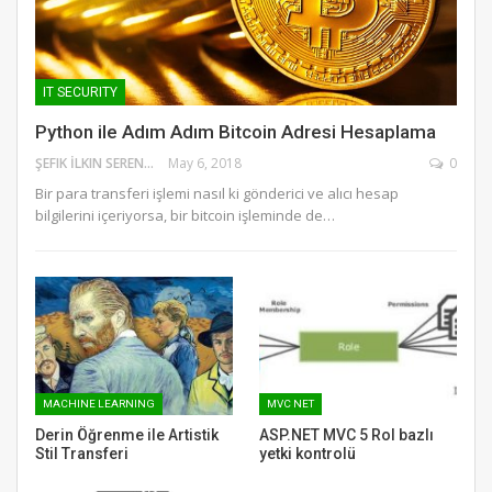
IT SECURITY
Python ile Adım Adım Bitcoin Adresi Hesaplama
ŞEFIK İLKIN SERENGIL
May 6, 2018
0
Bir para transferi işlemi nasıl ki gönderici ve alıcı hesap
bilgilerini içeriyorsa, bir bitcoin işleminde de…
MACHINE LEARNING
MVC NET
Derin Öğrenme ile Artistik
ASP.NET MVC 5 Rol bazlı
Stil Transferi
yetki kontrolü