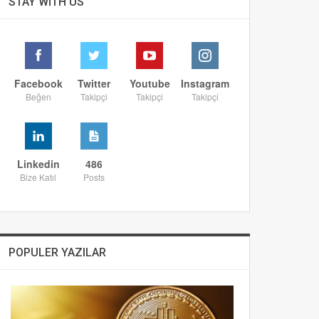
STAY WITH US
Facebook
Twitter
Youtube
Instagram
Beğen
Takipçi
Takipçi
Takipçi
Linkedin
486
Bize Katıl
Posts
POPULER YAZILAR