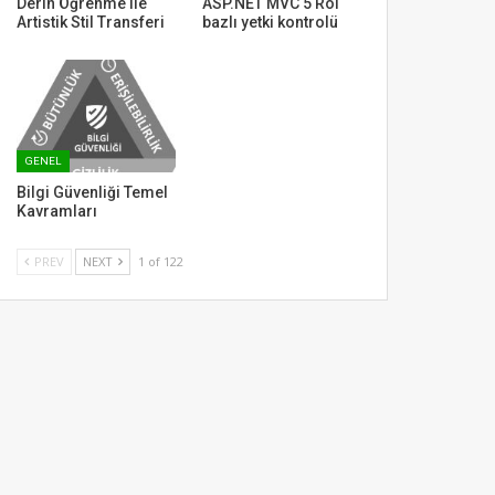
Derin Öğrenme ile
ASP.NET MVC 5 Rol
Artistik Stil Transferi
bazlı yetki kontrolü
GENEL
Bilgi Güvenliği Temel
Kavramları
PREV
NEXT
1 of 122