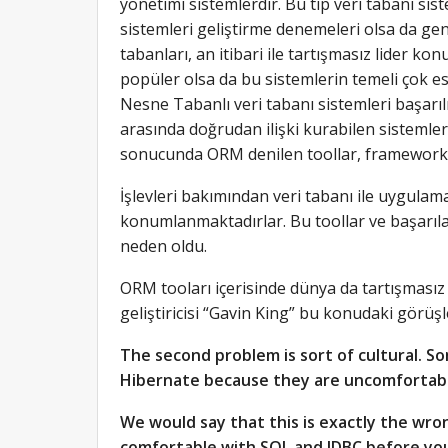
yönetimi sistemlerdir. Bu tip veri tabanı sis
sistemleri geliştirme denemeleri olsa da gen
tabanları, an itibari ile tartışmasız lider ko
popüler olsa da bu sistemlerin temeli çok eski
Nesne Tabanlı veri tabanı sistemleri başarılı
arasında doğrudan ilişki kurabilen sistemler
sonucunda ORM denilen toollar, frameworkle
İşlevleri bakımından veri tabanı ile uygula
konumlanmaktadırlar. Bu toollar ve başarıl
neden oldu.
ORM tooları içerisinde dünya da tartışması
geliştiricisi “Gavin King” bu konudaki görüşle
The second problem is sort of cultural. S
Hibernate because they are uncomfortable
We would say that this is exactly the wro
comfortable with SQL and JDBC before you