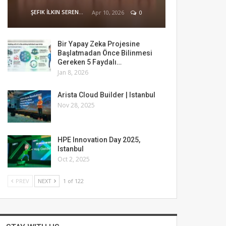
ŞEFIK İLKIN SERENGIL
Apr 10, 2026
0
Bir Yapay Zeka Projesine
Başlatmadan Önce Bilinmesi
Gereken 5 Faydalı…
Jan 8, 2026
Arista Cloud Builder | Istanbul
Nov 28, 2025
HPE Innovation Day 2025,
Istanbul
Oct 2, 2025
PREV
NEXT
1 of 122