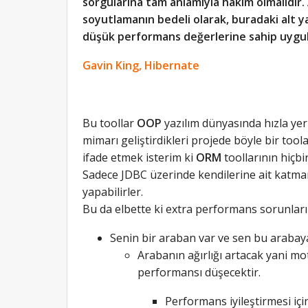
sorgularına tam anlamıyla hakim olmalıdır.
soyutlamanın bedeli olarak, buradaki alt y
düşük performans değerlerine sahip uygul
Gavin King, Hibernate
Bu toollar
OOP
yazılım dünyasında hızla yer 
mimarı geliştirdikleri projede böyle bir toola
ifade etmek isterim ki
ORM
toollarının hiçbi
Sadece JDBC üzerinde kendilerine ait katman
yapabilirler.
Bu da elbette ki extra performans sorunlar
Senin bir araban var ve sen bu arabaya
Arabanın ağırlığı artacak yani mo
performansı düşecektir.
Performans iyileştirmesi içi