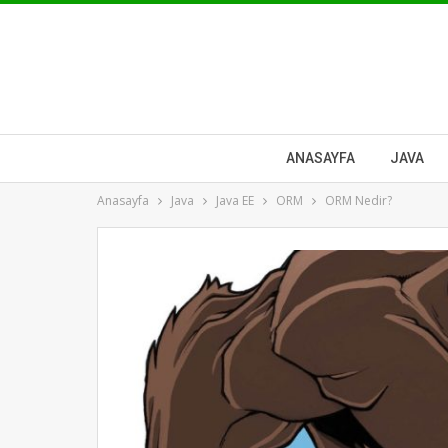
ANASAYFA
JAVA
Anasayfa
Java
Java EE
ORM
ORM Nedir?