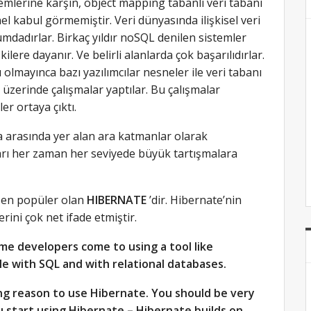
temlerine karşın, object mapping tabanlı veri tabanı
el kabul görmemiştir. Veri dünyasında ilişkisel veri
numdadırlar. Birkaç yıldır noSQL denilen sistemler
lere dayanır. Ve belirli alanlarda çok başarılıdırlar.
 olmayınca bazı yazılımcılar nesneler ile veri tabanı
 üzerinde çalışmalar yaptılar. Bu çalışmalar
r ortaya çıktı.
ma arasında yer alan ara katmanlar olarak
arı her zaman her seviyede büyük tartışmalara
z en popüler olan
HIBERNATE
’dir. Hibernate’nin
rini çok net ifade etmiştir.
ome developers come to using a tool like
 with SQL and with relational databases.
ng reason to use Hibernate. You should be very
 start using Hibernate – Hibernate builds on