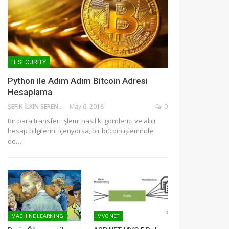
IT SECURITY
Python ile Adım Adım Bitcoin Adresi
Hesaplama
ŞEFIK İLKIN SERENGIL
May 6, 2018
0
Bir para transferi işlemi nasıl ki gönderici ve alıcı
hesap bilgilerini içeriyorsa, bir bitcoin işleminde
de…
MACHINE LEARNING
MVC NET