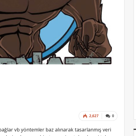
2,627
0
sı bağlar vb yöntemler baz alınarak tasarlanmış veri