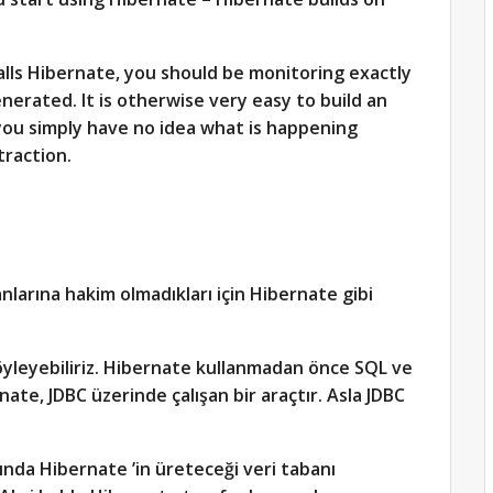
alls Hibernate, you should be monitoring exactly
rated. It is otherwise very easy to build an
you simply have no idea what is happening
traction.
anlarına hakim olmadıkları için Hibernate gibi
yleyebiliriz. Hibernate kullanmadan önce SQL ve
ate, JDBC üzerinde çalışan bir araçtır. Asla JDBC
ında Hibernate ’in üreteceği veri tabanı