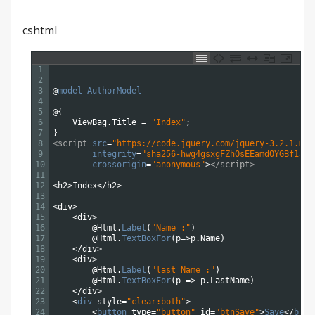
cshtml
1
2
3
@
model
AuthorModel
4
5
@
{
6
ViewBag
.
Title
=
"Index"
;
7
}
8
<script 
src
=
"https://code.jquery.com/jquery-3.2.1.min
9
integrity
=
"sha256-hwg4gsxgFZhOsEEamdOYGBf13Fy
10
crossorigin
=
"anonymous"
>
</script>
11
12
<
h2
>
Index
<
/
h2
>
13
14
<
div
>
15
<
div
>
16
@
Html
.
Label
(
"Name :"
)
17
@
Html
.
TextBoxFor
(
p
=
>
p
.
Name
)
18
<
/
div
>
19
<
div
>
20
@
Html
.
Label
(
"last Name :"
)
21
@
Html
.
TextBoxFor
(
p
=
>
p
.
LastName
)
22
<
/
div
>
23
<
div 
style
=
"clear:both"
>
24
<
button 
type
=
"button"
id
=
"btnSave"
>
Save
<
/
butt