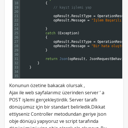
18
{
19
// kayıt işlemi yap
20
21
opResult
.
ResultType
=
OperationResult
22
opResult
.
Message
=
"İşlem Başarılı bi
23
24
}
25
catch
(
Exception
)
26
{
27
opResult
.
ResultType
=
OperationResult
28
opResult
.
Message
=
"Bir hata oluştu."
29
}
30
31
return
Json
(
opResult
,
JsonRequestBehavior
32
}
33
}
34
35
Konunun özetine bakacak olursak ,
Ajax ile web sayfalarımız üzerinden server ‘ a
POST işlemi gerçekleştirdik. Server taraflı
dönüşümüz için bir standart belirledik.Dikkat
ettiyseniz Controller metodundan geriye json
obje dönüşü yapıyoruz ve script tarafında