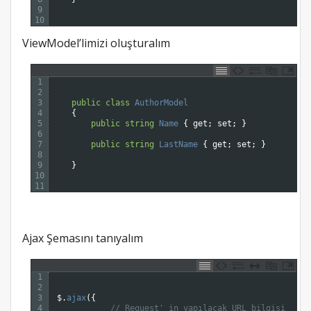
9
10
ViewModel’limizi oluşturalım
1
2
3
public
class
AuthorModel
4
{
5
public
string
Name
{
get
;
set
;
}
6
7
public
string
LastName
{
get
;
set
;
}
8
9
}
10
11
Ajax Şemasını tanıyalım
1
2
3
$
.
ajax
(
{
4
// Request' in yapılacak URL bilgisi