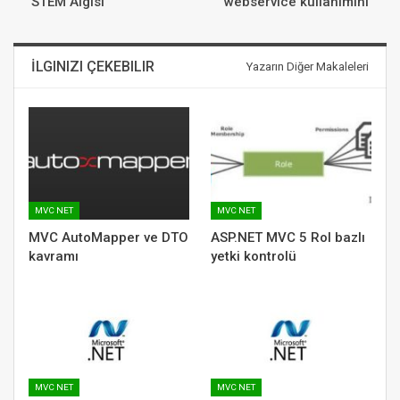
STEM Algısı
webservice kullanımını
İLGINIZI ÇEKEBILIR
Yazarın Diğer Makaleleri
MVC NET
MVC NET
MVC AutoMapper ve DTO
ASP.NET MVC 5 Rol bazlı
kavramı
yetki kontrolü
MVC NET
MVC NET