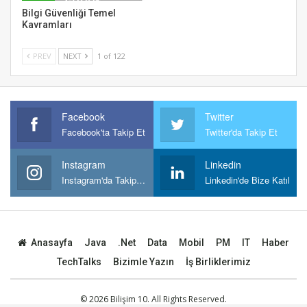
Bilgi Güvenliği Temel
Kavramları
PREV
NEXT
1 of 122
Facebook
Twitter
Facebook'ta Takip Et
Twitter'da Takip Et
Instagram
Linkedin
Instagram'da Takipt Et
Linkedin'de Bize Katıl
Anasayfa
Java
.Net
Data
Mobil
PM
IT
Haber
TechTalks
Bizimle Yazın
İş Birliklerimiz
© 2026 Bilişim 10. All Rights Reserved.