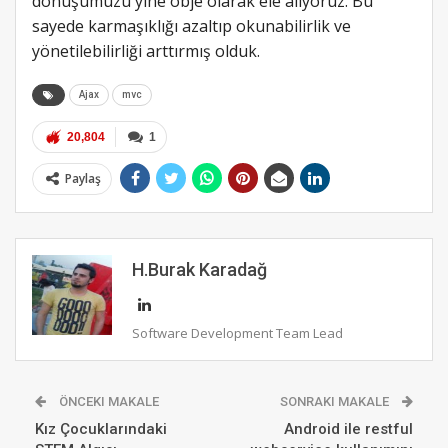
dönüşümüzü yine obje olarak ele alıyoruz. Bu
sayede karmaşıklığı azaltıp okunabilirlik ve
yönetilebilirliği arttırmış olduk.
Ajax
mvc
20,804
1
Paylaş
H.Burak Karadağ
Software Development Team Lead
ÖNCEKI MAKALE
SONRAKI MAKALE
Kız Çocuklarındaki
Android ile restful