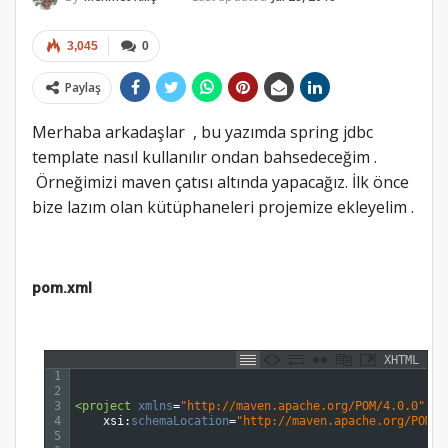
3,045
0
Paylaş
Merhaba arkadaşlar , bu yazımda spring jdbc
template nasıl kullanılır ondan bahsedeceğim .
Örneğimizi maven çatısı altında yapacağız. İlk önce
bize lazım olan kütüphaneleri projemize ekleyelim .
pom.xml
XHTML
1
2
3
<project 
xmlns
=
"http://maven.apache.org/POM/4.0.0"
xm
4
xsi
:
schemaLocation
=
"http://maven.apache.org/POM/4
5