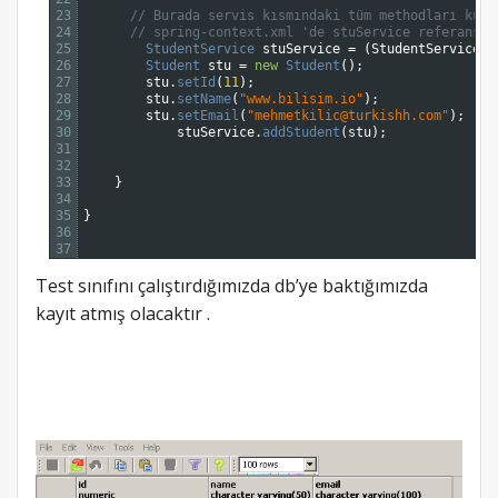
23
// Burada servis kısmındaki tüm methodları kull
24
// spring-context.xml 'de stuService referansın
25
StudentService 
stuService
=
(
StudentService
)
26
Student 
stu
=
new
Student
(
)
;
27
stu
.
setId
(
11
)
;
28
stu
.
setName
(
"www.bilisim.io"
)
;
29
stu
.
setEmail
(
"
mehmetkilic@turkishh.com
"
)
;
30
stuService
.
addStudent
(
stu
)
;
31
32
33
}
34
35
}
36
37
Test sınıfını çalıştırdığımızda db’ye baktığımızda
kayıt atmış olacaktır .