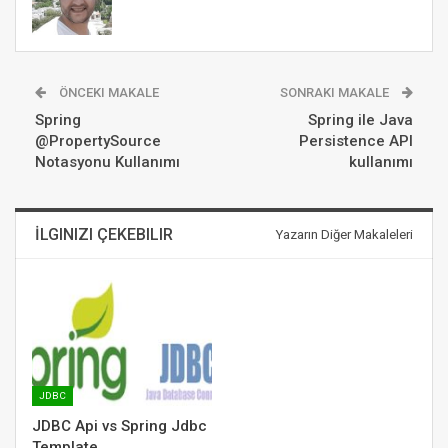
ÖNCEKI MAKALE
SONRAKI MAKALE
Spring
Spring ile Java
@PropertySource
Persistence API
Notasyonu Kullanımı
kullanımı
İLGINIZI ÇEKEBILIR
Yazarın Diğer Makaleleri
JDBC
JDBC Api vs Spring Jdbc
Template