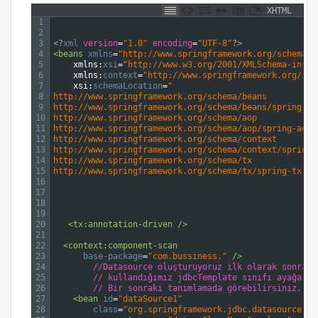
XHTML
1
2
3
<?
xml 
version
=
"1.0"
encoding
=
"UTF-8"
?>
4
<beans 
xmlns
=
"http://www.springframework.org/schema/b
5
xmlns
:
xsi
=
"http://www.w3.org/2001/XMLSchema-insta
6
xmlns
:
context
=
"http://www.springframework.org/sch
7
xsi
:
schemaLocation
=
"
8
http://www.springframework.org/schema/beans
9
http://www.springframework.org/schema/beans/spring-be
10
http://www.springframework.org/schema/aop
11
http://www.springframework.org/schema/aop/spring-aop-
12
http://www.springframework.org/schema/context
13
http://www.springframework.org/schema/context/spring-
14
http://www.springframework.org/schema/tx
15
http://www.springframework.org/schema/tx/spring-tx-3.
16
17
18
19
20
<tx:annotation-driven 
/>
21
22
<context:component-scan
23
base-package
=
"com.bussiness."
 />
24
        //Datasource oluşturuyoruz ilk olarak sonrası
25
        // kullandığımız jdbcTemplate sınıfı ayağa ka
26
        // Bir sonraki tanımlamada görebilirsiniz.
27
<bean 
id
=
"dataSource1"
28
class
=
"org.springframework.jdbc.datasource.Dr