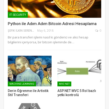
IT SECURITY
Python ile Adım Adım Bitcoin Adresi Hesaplama
ŞEFIK İLKIN SERENGIL
May 6, 2018
0
Bir para transferi işlemi nasıl ki gönderici ve alıcı hesap
bilgilerini içeriyorsa, bir bitcoin işleminde de…
MACHINE LEARNING
MVC NET
Derin Öğrenme ile Artistik
ASP.NET MVC 5 Rol bazlı
Stil Transferi
yetki kontrolü