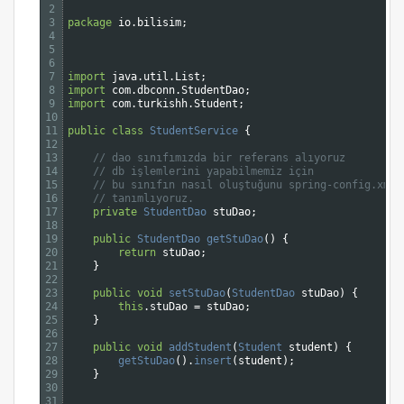
2
3
package
io
.
bilisim
;
4
5
6
7
import
java
.
util
.
List
;
8
import
com
.
dbconn
.
StudentDao
;
9
import
com
.
turkishh
.
Student
;
10
11
public
class
StudentService
{
12
13
// dao sınıfımızda bir referans alıyoruz 
14
// db işlemlerini yapabilmemiz için
15
// bu sınıfın nasıl oluştuğunu spring-config.xml 
16
// tanımlıyoruz.
17
private
StudentDao 
stuDao
;
18
19
public
StudentDao 
getStuDao
(
)
{
20
return
stuDao
;
21
}
22
23
public
void
setStuDao
(
StudentDao 
stuDao
)
{
24
this
.
stuDao
=
stuDao
;
25
}
26
27
public
void
addStudent
(
Student 
student
)
{
28
getStuDao
(
)
.
insert
(
student
)
;
29
}
30
31