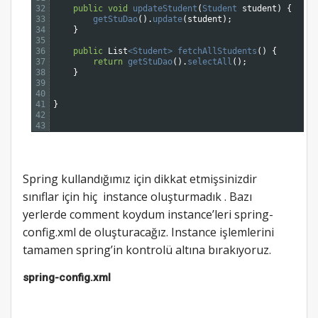
32
public
void
updateStudent
(
Student 
student
)
{
33
getStuDao
(
)
.
update
(
student
)
;
34
}
35
36
public
List
<Student>
fetchAllStudents
(
)
{
37
return
getStuDao
(
)
.
selectAll
(
)
;
38
}
39
40
41
}
42
43
Spring kullandığımız için dikkat etmişsinizdir
sınıflar için hiç instance oluşturmadık . Bazı
yerlerde comment koydum instance’leri spring-
config.xml de oluşturacağız. Instance işlemlerini
tamamen spring’in kontrolü altına bırakıyoruz.
spring-config.xml