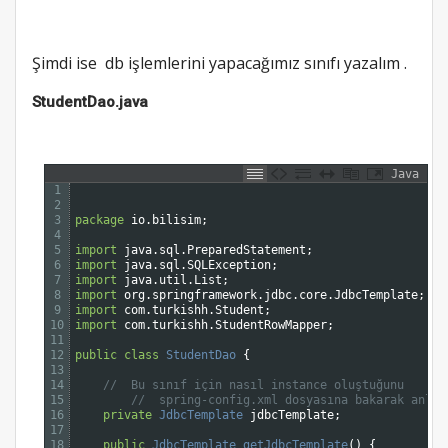
Şimdi ise db işlemlerini yapacağımız sınıfı yazalım .
StudentDao.java
Java
1
2
3
package
io
.
bilisim
;
4
5
import
java
.
sql
.
PreparedStatement
;
6
import
java
.
sql
.
SQLException
;
7
import
java
.
util
.
List
;
8
import
org
.
springframework
.
jdbc
.
core
.
JdbcTemplate
;
9
import
com
.
turkishh
.
Student
;
10
import
com
.
turkishh
.
StudentRowMapper
;
11
12
public
class
StudentDao
{
13
14
//  Bu sınıf için nasıl instance oluştuğunu 
15
//  spring-config.xml dosyasına bakarak anlay
16
private
JdbcTemplate 
jdbcTemplate
;
17
18
public
JdbcTemplate 
getJdbcTemplate
(
)
{