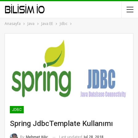
Anasayfa
Java
Java EE
Jdbc
JDBC
Spring JdbcTemplate Kullanımı
Last updated
Jul 28, 2018
By
Mehmet Kılıç