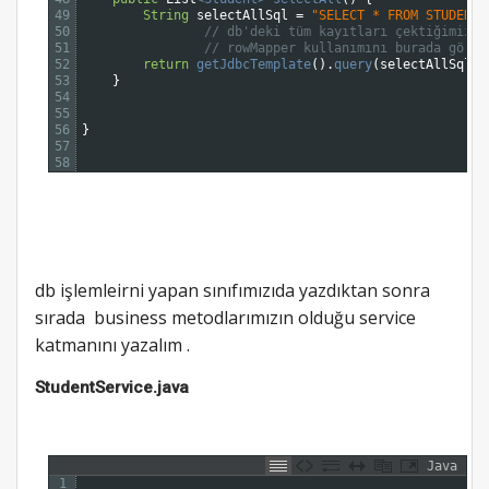
49
String
selectAllSql
=
"SELECT * FROM STUDENT;
50
// db'deki tüm kayıtları çektiğimizde
51
// rowMapper kullanımını burada görüy
52
return
getJdbcTemplate
(
)
.
query
(
selectAllSql
,
53
}
54
55
56
}
57
58
db işlemleirni yapan sınıfımızıda yazdıktan sonra
sırada business metodlarımızın olduğu service
katmanını yazalım .
StudentService.java
Java
1