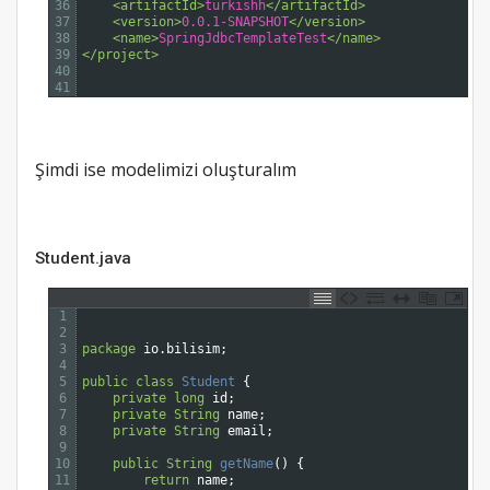
36
<artifactId>
turkishh
</artifactId>
37
<version>
0.0.1-SNAPSHOT
</version>
38
<name>
SpringJdbcTemplateTest
</name>
39
</project>
40
41
Şimdi ise modelimizi oluşturalım
Student.java
1
2
3
package
io
.
bilisim
;
4
5
public
class
Student
{
6
private
long
id
;
7
private
String
name
;
8
private
String
email
;
9
10
public
String
getName
(
)
{
11
return
name
;