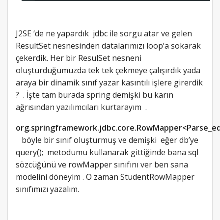
J2SE ‘de ne yapardık jdbc ile sorgu atar ve gelen
ResultSet nesnesinden datalarımızı loop’a sokarak
çekerdik. Her bir ResulSet nesneni
oluşturduğumuzda tek tek çekmeye çalışırdık yada
araya bir dinamik sınıf yazar kasıntılı işlere girerdik
? . İşte tam burada spring demişki bu karın
ağrısından yazılımcıları kurtarayım .
org.springframework.jdbc.core.RowMapper<Parse_edi
böyle bir sınıf oluşturmuş ve demişki eğer db’ye
query(); metodumu kullanarak gittiğinde bana sql
sözcüğünü ve rowMapper sınıfını ver ben sana
modelini döneyim . O zaman StudentRowMapper
sınıfımızı yazalım.