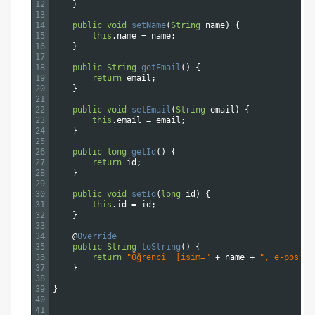
12
}
13
14
public
void
setName
(
String
name
)
{
15
this
.
name
=
name
;
16
}
17
18
public
String
getEmail
(
)
{
19
return
email
;
20
}
21
22
public
void
setEmail
(
String
email
)
{
23
this
.
email
=
email
;
24
}
25
26
public
long
getId
(
)
{
27
return
id
;
28
}
29
30
public
void
setId
(
long
id
)
{
31
this
.
id
=
id
;
32
}
33
34
@
Override
35
public
String
toString
(
)
{
36
return
"Öğrenci  [isim="
+
name
+
", e-posta=
37
}
38
39
}
40
41