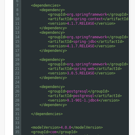
6
7
<dependencies>
8
<dependency>
9
<groupId>
org.springframework
</groupId>
10
<artifactId>
spring-context
</artifactId>
11
<version>
4.1.7.RELEASE
</version>
12
</dependency>
13
<dependency>
14
<groupId>
org.springframework
</groupId>
15
<artifactId>
spring-jdbc
</artifactId>
16
<version>
4.1.7.RELEASE
</version>
17
</dependency>
18
19
<dependency>
20
<groupId>
org.springframework
</groupId>
21
<artifactId>
spring-web
</artifactId>
22
<version>
3.0.5.RELEASE
</version>
23
</dependency>
24
25
<dependency>
26
<groupId>
postgresql
</groupId>
27
<artifactId>
postgresql
</artifactId>
28
<version>
9.1-901-1.jdbc4
</version>
29
</dependency>
30
31
</dependencies>
32
33
34
<modelVersion>
4.0.0
</modelVersion>
35
<groupId>
com
</groupId>