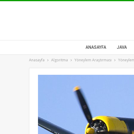
ANASAYFA
JAVA
Anasayfa
Algoritma
Yöneylem Araştırması
Yöneylem