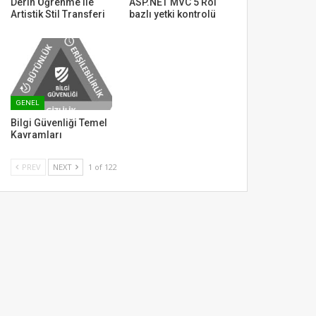
Derin Öğrenme ile
ASP.NET MVC 5 Rol
Artistik Stil Transferi
bazlı yetki kontrolü
GENEL
Bilgi Güvenliği Temel
Kavramları
PREV
NEXT
1 of 122