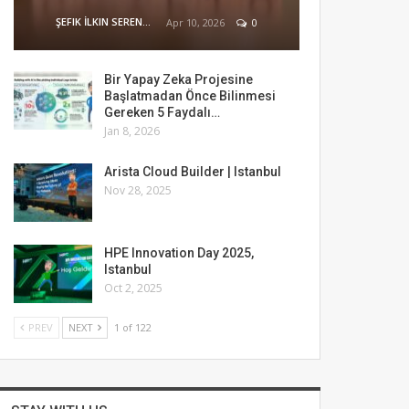
ŞEFIK İLKIN SERENGIL
Apr 10, 2026
0
Bir Yapay Zeka Projesine
Başlatmadan Önce Bilinmesi
Gereken 5 Faydalı…
Jan 8, 2026
Arista Cloud Builder | Istanbul
Nov 28, 2025
HPE Innovation Day 2025,
Istanbul
Oct 2, 2025
PREV
NEXT
1 of 122