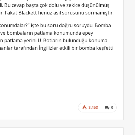
rdi. Bu cevap başta çok dolu ve zekice düşünülmüş
. Fakat Blackett henüz asıl sorusunu sormamıştır.
konumdalar?” işte bu soru doğru soruydu. Bomba
ın ve bombaların patlama konumunda epey
ın patlama yerini U-Botların bulunduğu konuma
nlar tarafından İngilizler etkili bir bomba keşfetti
3,453
0