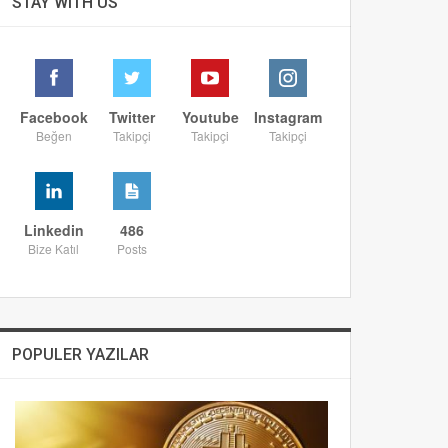
STAY WITH US
Facebook
Twitter
Youtube
Instagram
Beğen
Takipçi
Takipçi
Takipçi
Linkedin
486
Bize Katıl
Posts
POPULER YAZILAR