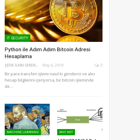
IT SECURITY
Python ile Adım Adım Bitcoin Adresi
Hesaplama
ŞEFIK İLKIN SERENGIL
May 6, 2018
0
Bir para transferi işlemi nasıl ki gönderici ve alıcı
hesap bilgilerini içeriyorsa, bir bitcoin işleminde
de…
MACHINE LEARNING
MVC NET