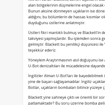
alan bölgelerinin düşmelerine engel olaca
Bunun aksine dönmeyen uçakların ise döne
aldığını, bu bölümlerin de hassas kısımlar ol
duyduğunu üstlerine anlatmıştır.
Üstleri fikri mantıklı bulmuş ve Blackett’in 
takviyesi yapmışlardır. Bu işlemden sonra g
gelmiştir. Blackett bu yenilikçi düşüncesi il
teşekkür ederiz.
Yöneylem Araştırmasının asıl doğuşunu ise A
U-Bot denizaltıları ile mücadelesine daya
İngilizler Alman U-Bot’ları ile başedebilmek i
yine de başarı sağlayamadılar. İngiliz uçakla
Botlar, uçakların bombaları bitince yüzeye çık
Blackett yine sahneye çıktı ve önemli bir s
patlamaktadır? Bu soru üzerine bomba gelişt