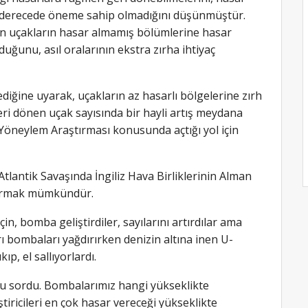
k derecede öneme sahip olmadığını düşünmüştür.
n uçakların hasar almamış bölümlerine hasar
duğunu, asıl oralarının ekstra zırha ihtiyaç
dediğine uyarak, uçakların az hasarlı bölgelerine zırh
eri dönen uçak sayısında bir hayli artış meydana
e Yöneylem Araştırması konusunda açtığı yol için
tlantik Savaşında İngiliz Hava Birliklerinin Alman
ndırmak mümkündür.
çin, bomba geliştirdiler, sayılarını artırdılar ama
rı bombaları yağdırırken denizin altına inen U-
ıp, el sallıyorlardı.
oru sordu. Bombalarımız hangi yükseklikte
iricileri en çok hasar vereceği yükseklikte