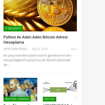
IT SECURITY
Python ile Adım Adım Bitcoin Adresi
Hesaplama
ŞEFIK İLKIN SERENGIL
May 6, 2018
0
Bir para transferi işlemi nasıl ki gönderici ve alıcı
hesap bilgilerini içeriyorsa, bir bitcoin işleminde
de…
MACHINE LEARNING
MVC NET