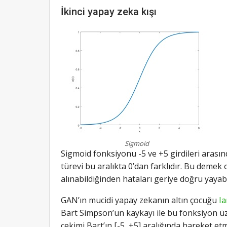
İkinci yapay zeka kışı
Sigmoid
Sigmoid fonksiyonu -5 ve +5 girdileri arası
türevi bu aralıkta 0’dan farklıdır. Bu demek o
alınabildiğinden hataları geriye doğru yayabi
GAN’ın mucidi yapay zekanın altın çocuğu
I
Bart Simpson’un kaykayı ile bu fonksiyon üz
çekimi Bart’ın [-5, +5] aralığında hareket et