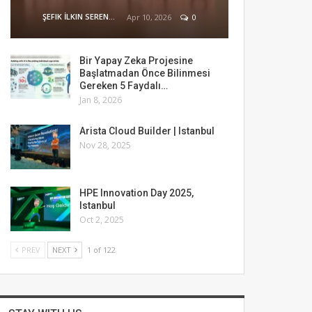
ŞEFIK İLKIN SERENGIL
Apr 10, 2026
0
Bir Yapay Zeka Projesine
Başlatmadan Önce Bilinmesi
Gereken 5 Faydalı…
Jan 8, 2026
Arista Cloud Builder | Istanbul
Nov 28, 2025
HPE Innovation Day 2025,
Istanbul
Oct 2, 2025
PREV
NEXT
1 of 122