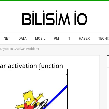
.NET
DATA
MOBIL
PM
IT
HABER
TECHT
e Kaybolan Gradyan Problemi