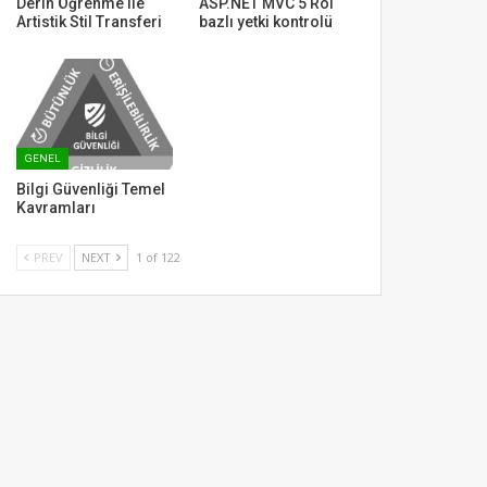
Derin Öğrenme ile
ASP.NET MVC 5 Rol
Artistik Stil Transferi
bazlı yetki kontrolü
GENEL
Bilgi Güvenliği Temel
Kavramları
PREV
NEXT
1 of 122