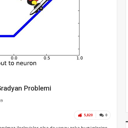
Gradyan Problemi
19
5,820
0
nılmaz ilerleyişler olsa da yapay zeka bugünlerine