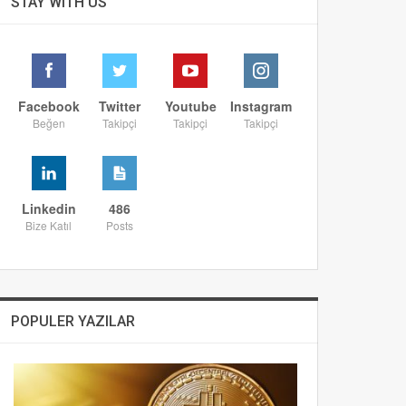
STAY WITH US
Facebook
Twitter
Youtube
Instagram
Beğen
Takipçi
Takipçi
Takipçi
Linkedin
486
Bize Katıl
Posts
POPULER YAZILAR