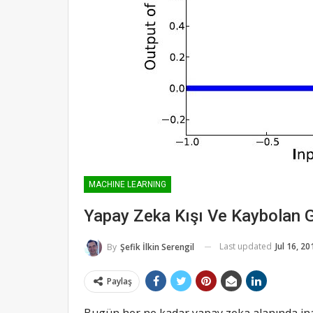
MACHINE LEARNING
Yapay Zeka Kışı Ve Kaybolan 
Last updated
Jul 16, 20
By
Şefik İlkin Serengil
Paylaş
Bugün her ne kadar yapay zeka alanında ina