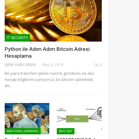
IT SECURITY
Python ile Adım Adım Bitcoin Adresi
Hesaplama
ŞEFIK İLKIN SERENGIL
May 6, 2018
0
Bir para transferi işlemi nasıl ki gönderici ve alıcı
hesap bilgilerini içeriyorsa, bir bitcoin işleminde
de…
MACHINE LEARNING
MVC NET