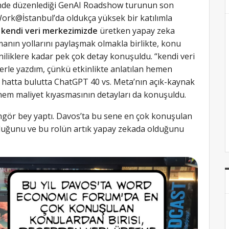
inde düzenlediği GenAI Roadshow turunun son
tWork@İstanbul’da oldukça yüksek bir katılımla
e
kendi veri merkezimizde
üretken yapay zeka
manın yollarını paylaşmak olmakla birlikte, konu
liklere kadar pek çok detay konuşuldu. “kendi veri
lerle yazdım, çünkü etkinlikte anlatılan hemen
 hatta bulutta ChatGPT 40 vs. Meta’nın açık-kaynak
em maliyet kıyasmasının detayları da konuşuldu.
ngör bey yaptı. Davos’ta bu sene en çok konuşulan
duğunu ve bu rolün artık yapay zekada olduğunu