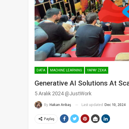
DATA
MACHINE LEARNING
YAPAY ZEKA
Generative AI Solutions At Sc
5 Aralık 2024 @JustWork
Last updated
Dec 10, 2024
By
Hakan Arıbaş
Paylaş