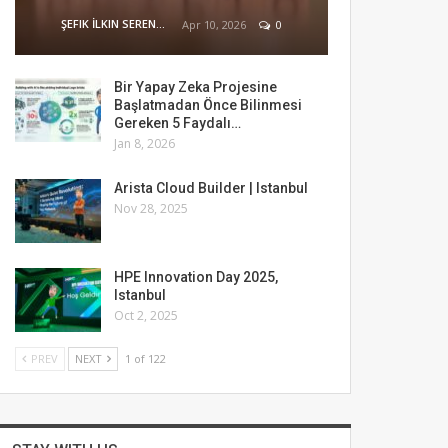
ŞEFIK İLKIN SERENGIL
Apr 10, 2026
0
Bir Yapay Zeka Projesine
Başlatmadan Önce Bilinmesi
Gereken 5 Faydalı…
Jan 8, 2026
Arista Cloud Builder | Istanbul
Nov 28, 2025
HPE Innovation Day 2025,
Istanbul
Oct 2, 2025
PREV
NEXT
1 of 122