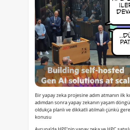
Bir yapay zeka projesine adım atmanın ilk k
adımdan sonra yapay zekanın yaşam döngüs
oldukça planlı ve dikkatli atılmalı çünkü ge
konusu
Avrupa’da HPE’nin yapay zeka ve HPC satı