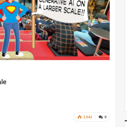
ale
1,542
0