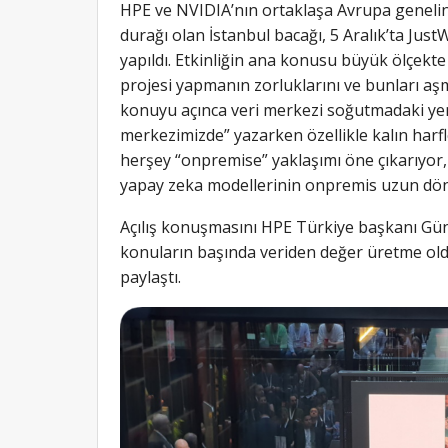
HPE ve NVIDIA’nın ortaklaşa Avrupa genel
durağı olan İstanbul bacağı, 5 Aralık’ta Jus
yapıldı. Etkinliğin ana konusu büyük ölçekt
projesi yapmanın zorluklarını ve bunları aş
konuyu açınca veri merkezi soğutmadaki yeni
merkezimizde” yazarken özellikle kalın harf
herşey “onpremise” yaklaşımı öne çıkarıyor,
yapay zeka modellerinin onpremis uzun dön
Açılış konuşmasını HPE Türkiye başkanı Gü
konuların başında veriden değer üretme ol
paylaştı.