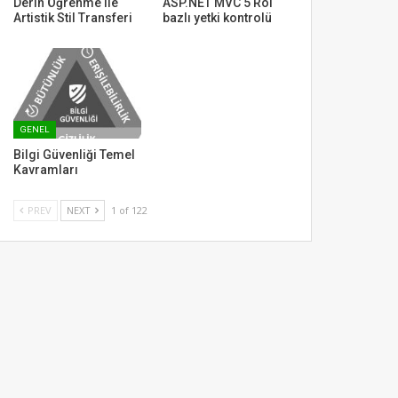
Derin Öğrenme ile
ASP.NET MVC 5 Rol
Artistik Stil Transferi
bazlı yetki kontrolü
GENEL
Bilgi Güvenliği Temel
Kavramları
PREV
NEXT
1 of 122