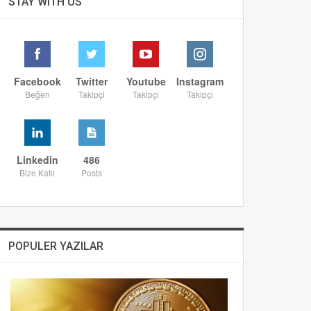
STAY WITH US
Facebook
Twitter
Youtube
Instagram
Beğen
Takipçi
Takipçi
Takipçi
Linkedin
486
Bize Katıl
Posts
POPULER YAZILAR