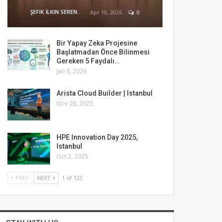
ŞEFIK İLKIN SERENGIL
Apr 10, 2026
0
Bir Yapay Zeka Projesine
Başlatmadan Önce Bilinmesi
Gereken 5 Faydalı…
Jan 8, 2026
Arista Cloud Builder | Istanbul
Nov 28, 2025
HPE Innovation Day 2025,
Istanbul
Oct 2, 2025
PREV
NEXT
1 of 122