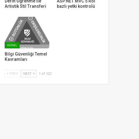
Derin Öğrenme ile
ASP.NET MVC 5 Rol
Artistik Stil Transferi
bazlı yetki kontrolü
GENEL
Bilgi Güvenliği Temel
Kavramları
PREV
NEXT
1 of 122