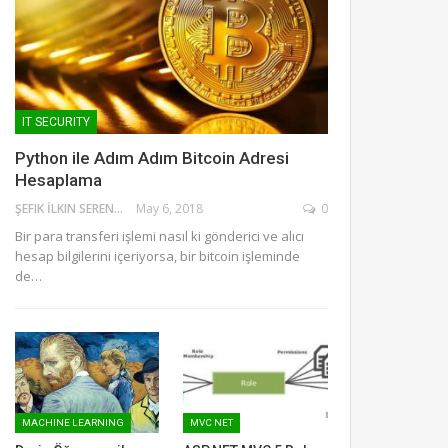
IT SECURITY
Python ile Adım Adım Bitcoin Adresi
Hesaplama
ŞEFIK İLKIN SERENGIL
May 6, 2018
0
Bir para transferi işlemi nasıl ki gönderici ve alıcı
hesap bilgilerini içeriyorsa, bir bitcoin işleminde
de…
MACHINE LEARNING
MVC NET