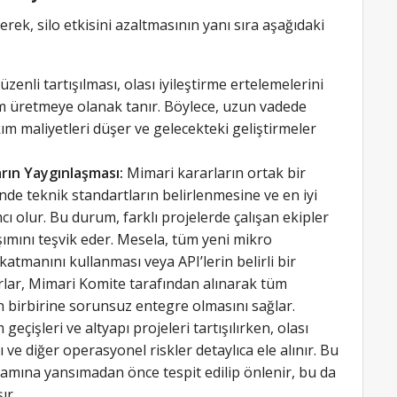
erek, silo etkisini azaltmasının yanı sıra aşağıdaki
zenli tartışılması, olası iyileştirme ertelemelerini
 üretmeye olanak tanır. Böylece, uzun vadede
kım maliyetleri düşer ve gelecekteki geliştirmeler
rın Yaygınlaşması:
Mimari kararların ortak bir
inde teknik standartların belirlenmesine ve en iyi
 olur. Bu durum, farklı projelerde çalışan ekipler
aşımını teşvik eder. Mesela, tüm yeni mikro
m katmanını kullanması veya API’lerin belirli bir
rlar, Mimari Komite tarafından alınarak tüm
in birbirine sorunsuz entegre olmasını sağlar.
eçişleri ve altyapı projeleri tartışılırken, olası
 ve diğer operasyonel riskler detaylıca ele alınır. Bu
tamına yansımadan önce tespit edilip önlenir, bu da
ır.