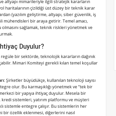
altyapı mimarileriyle ilgili stratejik kararların
yol haritalarının çizildiği üst düzey bir teknik karar
rdan (yazılım geliştirme, altyapı, siber güvenlik, iş
mli mühendisleri bir araya getirir. Temel amacı,
lu olmasını sağlamak, teknik riskleri yönetmek ve
turmak.
htiyaç Duyulur?
 regüle bir sektörde, teknolojik kararların dağınık
abilir. Mimari Komiteyi gerekli kılan temel koşullar
rı:
Şirketler büyüdükçe, kullanılan teknoloji sayısı
ntegre olur. Bu karmaşıklığı yönetmek ve “tek bir
erkezi bir yapıya ihtiyaç duyulur. Mesela bir
kredi sistemleri, yatırım platformu ve müşteri
klı sistemle entegre çalışır. Bu sistemlerin her
i bir özellik eklenmesi, diğerlerini nasıl