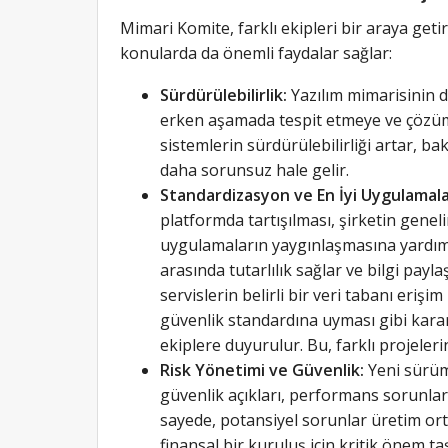
Mimari Komite, farklı ekipleri bir araya getir
konularda da önemli faydalar sağlar:
Sürdürülebilirlik:
Yazılım mimarisinin dü
erken aşamada tespit etmeye ve çözüm
sistemlerin sürdürülebilirliği artar, ba
daha sorunsuz hale gelir.
Standardizasyon ve En İyi Uygulamala
platformda tartışılması, şirketin genel
uygulamaların yaygınlaşmasına yardımcı
arasında tutarlılık sağlar ve bilgi payl
servislerin belirli bir veri tabanı erişi
güvenlik standardına uyması gibi kara
ekiplere duyurulur. Bu, farklı projeler
Risk Yönetimi ve Güvenlik:
Yeni sürüm g
güvenlik açıkları, performans sorunları
sayede, potansiyel sorunlar üretim or
finansal bir kuruluş için kritik önem taş