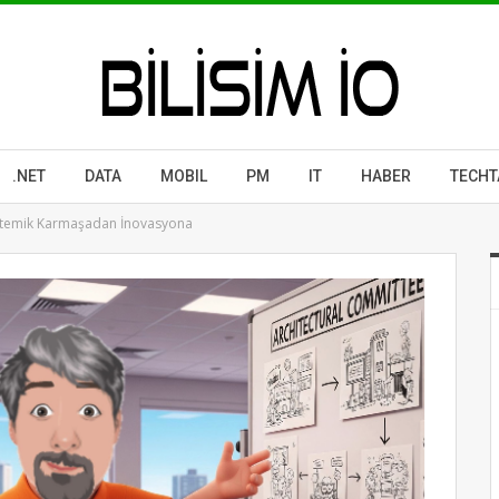
.NET
DATA
MOBIL
PM
IT
HABER
TECHT
istemik Karmaşadan İnovasyona