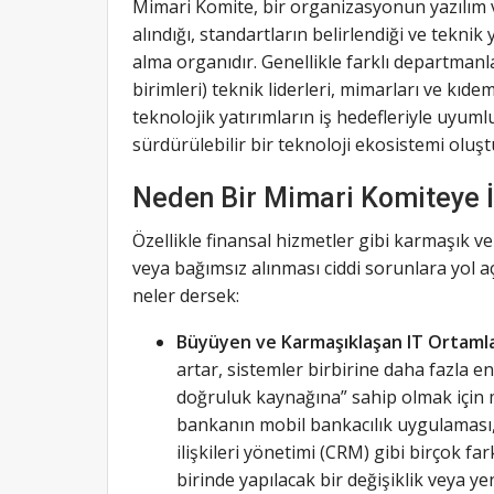
Mimari Komite, bir organizasyonun yazılım ve 
alındığı, standartların belirlendiği ve teknik 
alma organıdır. Genellikle farklı departmanla
birimleri) teknik liderleri, mimarları ve kıde
teknolojik yatırımların iş hedefleriyle uyum
sürdürülebilir bir teknoloji ekosistemi oluş
Neden Bir Mimari Komiteye İ
Özellikle finansal hizmetler gibi karmaşık ve
veya bağımsız alınması ciddi sorunlara yol aç
neler dersek:
Büyüyen ve Karmaşıklaşan IT Ortamla
artar, sistemler birbirine daha fazla e
doğruluk kaynağına” sahip olmak için m
bankanın mobil bankacılık uygulaması, 
ilişkileri yönetimi (CRM) gibi birçok far
birinde yapılacak bir değişiklik veya yen