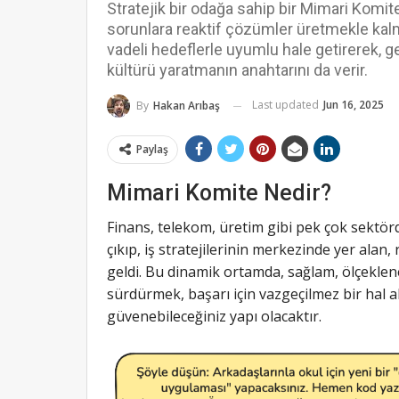
Stratejik bir odağa sahip bir Mimari Komite
sorunlara reaktif çözümler üretmekle kalm
vadeli hedeflerle uyumlu hale getirerek, 
kültürü yaratmanın anahtarını da verir.
Last updated
Jun 16, 2025
By
Hakan Arıbaş
Paylaş
Mimari Komite Nedir?
Finans, telekom, üretim gibi pek çok sektörd
çıkıp, iş stratejilerinin merkezinde yer alan,
geldi. Bu dinamik ortamda, sağlam, ölçeklene
sürdürmek, başarı için vazgeçilmez bir hal al
güvenebileceğiniz yapı olacaktır.