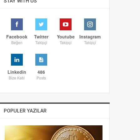
STAY WITH US
Facebook
Twitter
Youtube
Instagram
Beğen
Takipçi
Takipçi
Takipçi
Linkedin
486
Bize Katıl
Posts
POPULER YAZILAR