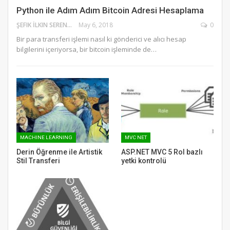
Python ile Adım Adım Bitcoin Adresi Hesaplama
ŞEFIK İLKIN SERENGIL
May 6, 2018
0
Bir para transferi işlemi nasıl ki gönderici ve alıcı hesap
bilgilerini içeriyorsa, bir bitcoin işleminde de…
MACHINE LEARNING
MVC NET
Derin Öğrenme ile Artistik
ASP.NET MVC 5 Rol bazlı
Stil Transferi
yetki kontrolü