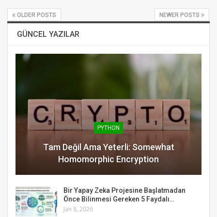
OLDER POSTS
NEWER POSTS
GÜNCEL YAZILAR
PYTHON
Tam Değil Ama Yeterli: Somewhat
Homomorphic Encryption
Bir Yapay Zeka Projesine Başlatmadan
Önce Bilinmesi Gereken 5 Faydalı…
Jan 8, 2026