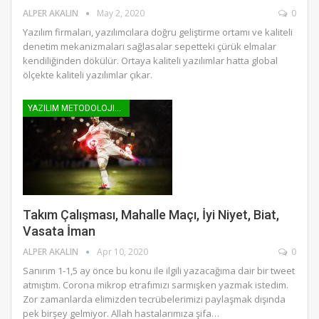
ALPER AKALIN
May 2, 2020
0
Yazılım firmaları, yazılımcılara doğru geliştirme ortamı ve kaliteli
denetim mekanizmaları sağlasalar sepetteki çürük elmalar
kendiliğinden dökülür. Ortaya kaliteli yazılımlar hatta global
ölçekte kaliteli yazılımlar çıkar.
YAZILIM METODOLOJILERI
Takım Çalışması, Mahalle Maçı, İyi Niyet, Biat,
Vasata İman
ALPER AKALIN
Apr 10, 2020
0
Sanırım 1-1,5 ay önce bu konu ile ilgili yazacağıma dair bir tweet
atmıştım. Corona mikrop etrafımızı sarmışken yazmak istedim.
Zor zamanlarda elimizden tecrübelerimizi paylaşmak dışında
pek birşey gelmiyor. Allah hastalarımıza şifa…