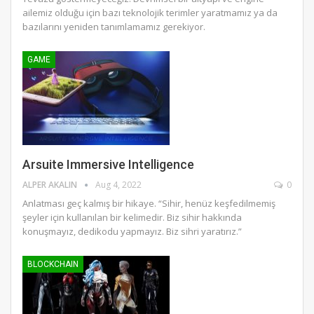
ailemiz olduğu için bazı teknolojik terimler yaratmamız ya da
bazılarını yeniden tanımlamamız gerekiyor.
GAME
Arsuite Immersive Intelligence
ALPER AKALIN
Aug 4, 2022
0
Anlatması geç kalmış bir hikaye. “Sihir, henüz keşfedilmemiş
şeyler için kullanılan bir kelimedir. Biz sihir hakkında
konuşmayız, dedikodu yapmayız. Biz sihri yaratırız.”
BLOCKCHAIN