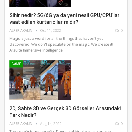
Sihir nedir? 5G/6G ya da yeni nesil GPU/CPU’lar
vaat edilen kurtarıcılar mıdır?
ALPER AKALIN
Oct 11, 2022
0
Magic is just a word for all the things that haven't yet
discovered. We don't speculate on the magic. We create it!
Arsuite Immersive Intelligence
GAME
2D, Sahte 3D ve Gerçek 3D Görseller Arasındaki
Fark Nedir?
ALPER AKALIN
Aug 14, 2022
0
Tevazu göstermeyeceğiz. Devrimsel bir altyapı ve engine