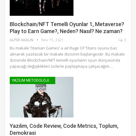
Blockchain/NFT Temelli Oyunlar 1, Metaverse?
Play to Earn Game?, Neden? Nasıl? Ne zaman?
ALPER AKALIN
Nov 15, 2021
0
Bu makale Titanian Games’ a ait Rage Of Titans oyunu baz
alınarak yazılacak bir makale dizisinin başlangıcıdır. Bu makale
dizisinde Blockchain/NFT temelli oyunların oyun dünyasında
yapacağı değişiklikleri sizlerle paylaşmaya çalışacağım.…
YAZILIM METODOLOJILERI
Yazılım, Code Review, Code Metrics, Toplum,
Demokrasi