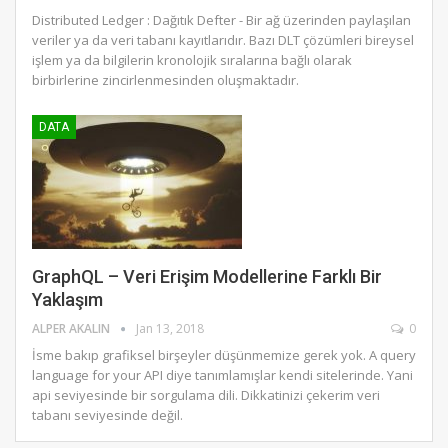
Distributed Ledger : Dağıtık Defter - Bir ağ üzerinden paylaşılan
veriler ya da veri tabanı kayıtlarıdır. Bazı DLT çözümleri bireysel
işlem ya da bilgilerin kronolojik sıralarına bağlı olarak
birbirlerine zincirlenmesinden oluşmaktadır.
DATA
GraphQL – Veri Erişim Modellerine Farklı Bir
Yaklaşım
ALPER AKALIN
Jan 13, 2018
0
İsme bakıp grafiksel birşeyler düşünmemize gerek yok. A query
language for your API diye tanımlamışlar kendi sitelerinde. Yani
api seviyesinde bir sorgulama dili. Dikkatinizi çekerim veri
tabanı seviyesinde değil.