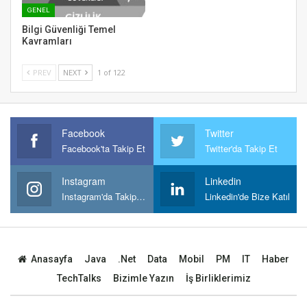
GENEL
Bilgi Güvenliği Temel
Kavramları
PREV
NEXT
1 of 122
Facebook
Twitter
Facebook'ta Takip Et
Twitter'da Takip Et
Instagram
Linkedin
Instagram'da Takipt Et
Linkedin'de Bize Katıl
Anasayfa
Java
.Net
Data
Mobil
PM
IT
Haber
TechTalks
Bizimle Yazın
İş Birliklerimiz