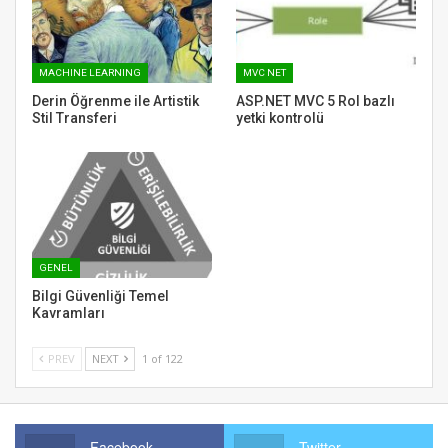
MACHINE LEARNING
MVC NET
Derin Öğrenme ile Artistik
ASP.NET MVC 5 Rol bazlı
Stil Transferi
yetki kontrolü
GENEL
Bilgi Güvenliği Temel
Kavramları
PREV
NEXT
1 of 122
Facebook
Twitter