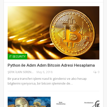
IT SECURITY
Python ile Adım Adım Bitcoin Adresi Hesaplama
ŞEFIK İLKIN SERENGIL
May 6, 2018
0
Bir para transferi işlemi nasıl ki gönderici ve alıcı hesap
bilgilerini içeriyorsa, bir bitcoin işleminde de…