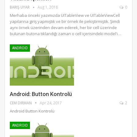
BARIŞ UYAR
Aug 1, 2018
0
Merhaba önceki yazımızda UITableView ve UITableViewCell
yapılarına giriş yapmıştık ve bir örnek ile pekiştirmiştik. Şimdi
aynı örnek üzerinden devam ederek, her bir cell üzerinde
bulunan butona tıklandığı zaman o cell içerisindeki model'i…
ANDROID
Android: Button Kontrolü
CEM DIRMAN
Apr 24, 2017
2
Android Button Kontrolü
ANDROID