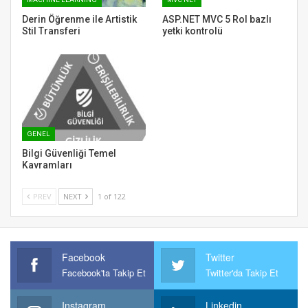
Derin Öğrenme ile Artistik
ASP.NET MVC 5 Rol bazlı
Stil Transferi
yetki kontrolü
GENEL
Bilgi Güvenliği Temel
Kavramları
PREV
NEXT
1 of 122
Facebook
Twitter
Facebook'ta Takip Et
Twitter'da Takip Et
Instagram
Linkedin