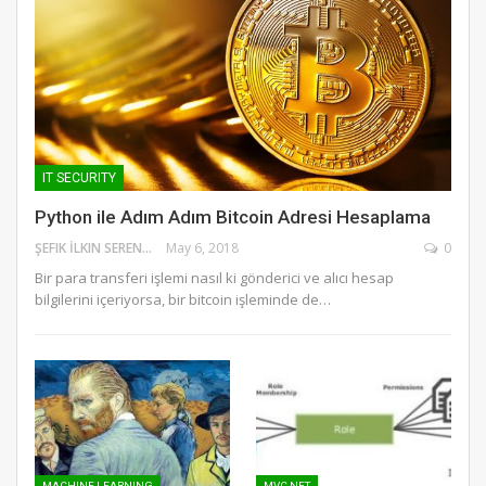
IT SECURITY
Python ile Adım Adım Bitcoin Adresi Hesaplama
ŞEFIK İLKIN SERENGIL
May 6, 2018
0
Bir para transferi işlemi nasıl ki gönderici ve alıcı hesap
bilgilerini içeriyorsa, bir bitcoin işleminde de…
MACHINE LEARNING
MVC NET