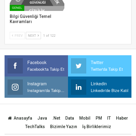
GENEL
Bilgi Güvenliği Temel
Kavramları
PREV
NEXT
1 of 122
Facebook
Twitter
Facebook'ta Takip Et
Twitter'da Takip Et
Instagram
Linkedin
Instagram'da Takipt Et
Linkedin'de Bize Katıl
Anasayfa
Java
.Net
Data
Mobil
PM
IT
Haber
TechTalks
Bizimle Yazın
İş Birliklerimiz