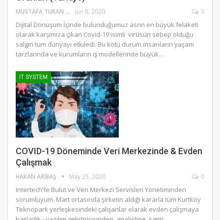
MUSTAFA TURAN
Jun 8, 2020
0
Dijital Dönüşüm İçinde bulunduğumuz asrın en büyük felaketi
olarak karşımıza çıkan Covid-19 isimli virüsün sebep olduğu
salgın tüm dünyayı etkiledi. Bu kötü durum insanların yaşam
tarzlarında ve kurumların iş modellerinde büyük…
IT SYSTEM
COVID-19 Döneminde Veri Merkezinde & Evden
Çalışmak
HAKAN ARIBAŞ
May 25, 2020
0
Intertech'te Bulut ve Veri Merkezi Servisleri Yönetiminden
sorumluyum. Mart ortasında şirketin aldığı kararla tüm Kurtköy
Teknopark yerleşkesindeki çalışanlar olarak evden çalışmaya
başladık - yazılım geliştiricisinden, analistine, satın…