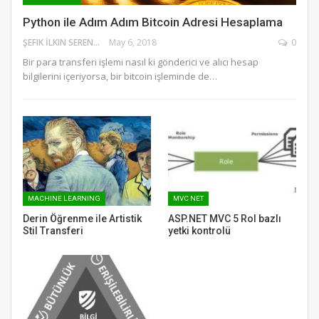
Python ile Adım Adım Bitcoin Adresi Hesaplama
ŞEFIK İLKIN SERENGIL
May 6, 2018
0
Bir para transferi işlemi nasıl ki gönderici ve alıcı hesap
bilgilerini içeriyorsa, bir bitcoin işleminde de…
MACHINE LEARNING
MVC NET
Derin Öğrenme ile Artistik
ASP.NET MVC 5 Rol bazlı
Stil Transferi
yetki kontrolü