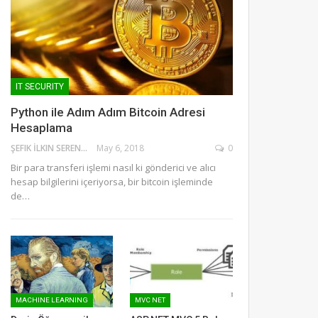
IT SECURITY
Python ile Adım Adım Bitcoin Adresi
Hesaplama
ŞEFIK İLKIN SERENGIL
May 6, 2018
0
Bir para transferi işlemi nasıl ki gönderici ve alıcı
hesap bilgilerini içeriyorsa, bir bitcoin işleminde
de…
MACHINE LEARNING
MVC NET