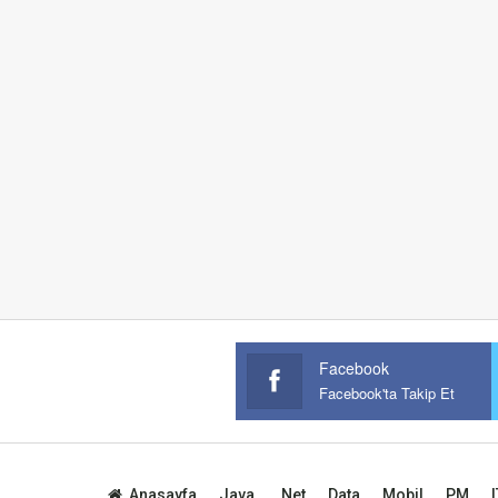
Facebook
Facebook'ta Takip Et
Anasayfa
Java
.Net
Data
Mobil
PM
I