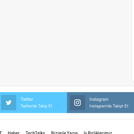
Twitter
Instagram
Twitter'da Takip Et
Instagram'da Takipt Et
T
Haber
TechTalks
Bizimle Yazın
İş Birliklerimiz