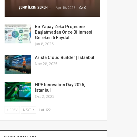
ŞEFIK İLKIN SERENGIL
Apr 10, 2026
0
Bir Yapay Zeka Projesine
Başlatmadan Önce Bilinmesi
Gereken 5 Faydalı…
Jan 8, 2026
Arista Cloud Builder | Istanbul
Nov 28, 2025
HPE Innovation Day 2025,
Istanbul
Oct 2, 2025
PREV
NEXT
1 of 122