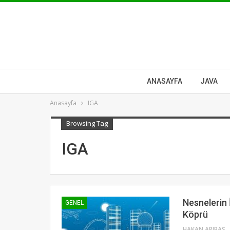
ANASAYFA
JAVA
Anasayfa
IGA
Browsing Tag
IGA
Nesnelerin İ
GENEL
Köprü
HAKAN ARIBAŞ