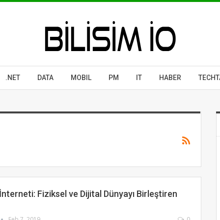
.NET
DATA
MOBIL
PM
IT
HABER
TECHT
nterneti: Fiziksel ve Dijital Dünyayı Birleştiren
Feb 7, 2019
0