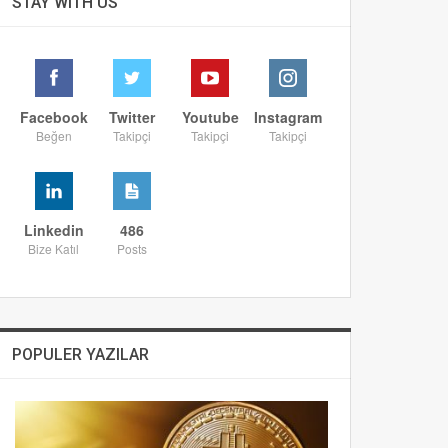
STAY WITH US
Facebook
Twitter
Youtube
Instagram
Beğen
Takipçi
Takipçi
Takipçi
Linkedin
486
Bize Katıl
Posts
POPULER YAZILAR