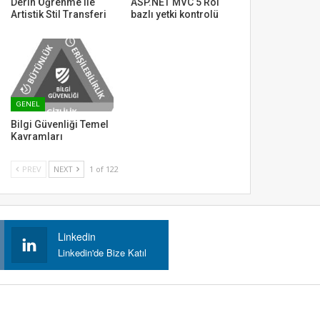
Derin Öğrenme ile
ASP.NET MVC 5 Rol
Artistik Stil Transferi
bazlı yetki kontrolü
GENEL
Bilgi Güvenliği Temel
Kavramları
PREV
NEXT
1 of 122
Linkedin
Linkedin'de Bize Katıl