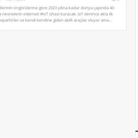
tlerinin öngörülerine göre 2023 yılına kadar dünya çapında 40
 nesnelerin interneti #IoT cihazı kuracak. IoT denince akla ilk
 hoparlörler ve kendi kendine giden akıllı araçlar oluyor ama…