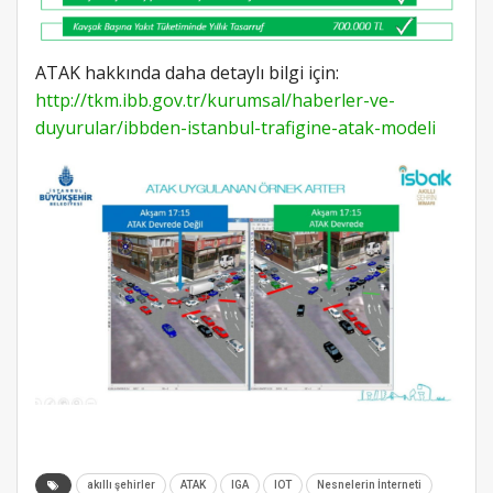
ATAK hakkında daha detaylı bilgi için:
http://tkm.ibb.gov.tr/kurumsal/haberler-ve-
duyurular/ibbden-istanbul-trafigine-atak-modeli
akıllı şehirler
ATAK
IGA
IOT
Nesnelerin İnterneti