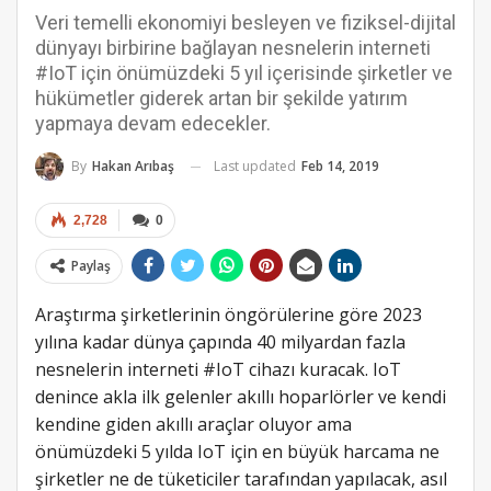
Veri temelli ekonomiyi besleyen ve fiziksel-dijital
dünyayı birbirine bağlayan nesnelerin interneti
#IoT için önümüzdeki 5 yıl içerisinde şirketler ve
hükümetler giderek artan bir şekilde yatırım
yapmaya devam edecekler.
Last updated
Feb 14, 2019
By
Hakan Arıbaş
2,728
0
Paylaş
Araştırma şirketlerinin öngörülerine göre 2023
yılına kadar dünya çapında 40 milyardan fazla
nesnelerin interneti #IoT cihazı kuracak.
IoT
denince akla ilk gelenler akıllı hoparlörler ve kendi
kendine giden akıllı araçlar oluyor ama
önümüzdeki 5 yılda IoT için en büyük harcama ne
şirketler ne de tüketiciler tarafından yapılacak, asıl