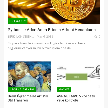
IT SECURITY
Python ile Adım Adım Bitcoin Adresi Hesaplama
ŞEFIK İLKIN SERENGIL
May 6, 2018
0
Bir para transferi işlemi nasıl ki gönderici ve alıcı hesap
bilgilerini içeriyorsa, bir bitcoin işleminde de…
MACHINE LEARNING
MVC NET
Derin Öğrenme ile Artistik
ASP.NET MVC 5 Rol bazlı
Stil Transferi
yetki kontrolü