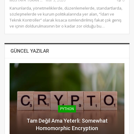
MUSTAFA TURAN
Mar 3, 2020
0
Kanunlarda, yönetmeliklerde, düzenlemelerde, standartlarda,
sözleşmelerde ve kurum politikalarında yer alan, “İdari ve
Teknik Kontroller” olarak kısaca isimlendirilmiş fakat çok geniş
ve içinin doldurulmasının bir o kadar zor olduğu bu…
GÜNCEL YAZILAR
PYTHON
Tam Değil Ama Yeterli: Somewhat
Homomorphic Encryption