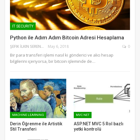
IT SECURITY
Python ile Adım Adım Bitcoin Adresi Hesaplama
ŞEFIK İLKIN SERENGIL
May 6, 2018
0
Bir para transferi işlemi nasıl ki gönderici ve alıcı hesap
bilgilerini içeriyorsa, bir bitcoin işleminde de…
MACHINE LEARNING
MVC NET
Derin Öğrenme ile Artistik
ASP.NET MVC 5 Rol bazlı
Stil Transferi
yetki kontrolü