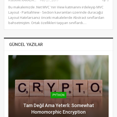
H.BURAK KARADAĞ
Feb 27, 2017
0
Bu makalemizde .Net MVC 'nin View katmanını irdeleyip MVC
Layout - PartialView - Section kavramları üzerinde duracağız
Layout Hatırlarsanız önceki makalelerde Abstract sınıflardan
bahsetmiştim. Ortak özellikleri taşıyan sınıflardı.…
GÜNCEL YAZILAR
PYTHON
Tam Değil Ama Yeterli: Somewhat
Homomorphic Encryption