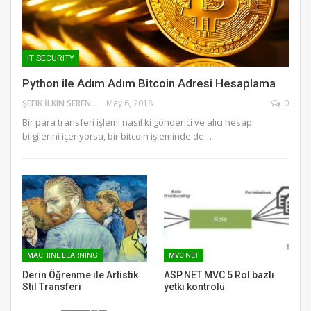
IT SECURITY
Python ile Adım Adım Bitcoin Adresi Hesaplama
ŞEFIK İLKIN SERENGIL
May 6, 2018
0
Bir para transferi işlemi nasıl ki gönderici ve alıcı hesap
bilgilerini içeriyorsa, bir bitcoin işleminde de…
MACHINE LEARNING
MVC NET
Derin Öğrenme ile Artistik
ASP.NET MVC 5 Rol bazlı
Stil Transferi
yetki kontrolü