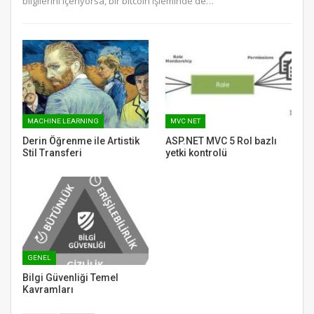
bilgilerini içeriyorsa, bir bitcoin işleminde de…
MACHINE LEARNING
MVC NET
Derin Öğrenme ile Artistik
ASP.NET MVC 5 Rol bazlı
Stil Transferi
yetki kontrolü
GENEL
Bilgi Güvenliği Temel
Kavramları