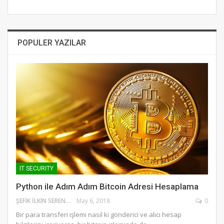
POPULER YAZILAR
IT SECURITY
Python ile Adım Adım Bitcoin Adresi Hesaplama
ŞEFIK İLKIN SERENGIL
May 6, 2018
0
Bir para transferi işlemi nasıl ki gönderici ve alıcı hesap