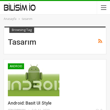
Anasayfa
tasarım
Browsing Tag
Tasarım
ANDROID
Android: Basit UI Style