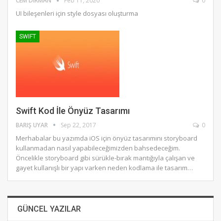
CEM DIRMAN
Feb 11, 2020
0
UI bileşenleri için style dosyası oluşturma
SWIFT
Swift Kod İle Önyüz Tasarımı
BARIŞ UYAR
Sep 22, 2017
0
Merhabalar bu yazımda iOS için önyüz tasarımını storyboard
kullanmadan nasıl yapabileceğimizden bahsedeceğim.
Öncelikle storyboard gibi sürükle-bırak mantığıyla çalışan ve
gayet kullanışlı bir yapı varken neden kodlama ile tasarım…
GÜNCEL YAZILAR