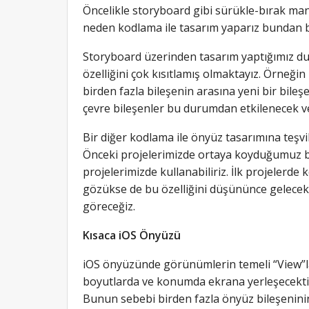
Öncelikle storyboard gibi sürükle-bırak mantı
neden kodlama ile tasarım yaparız bundan 
Storyboard üzerinden tasarım yaptığımız d
özelliğini çok kısıtlamış olmaktayız. Örneğin
birden fazla bileşenin arasına yeni bir bil
çevre bileşenler bu durumdan etkilenecek ve
Bir diğer kodlama ile önyüz tasarımına teşvik 
Önceki projelerimizde ortaya koyduğumuz bil
projelerimizde kullanabiliriz. İlk projelerd
gözükse de bu özelliğini düşününce gelecek i
göreceğiz.
Kısaca iOS Önyüzü
iOS önyüzünde görünümlerin temeli “View”lar
boyutlarda ve konumda ekrana yerleşecektir
Bunun sebebi birden fazla önyüz bileşenini