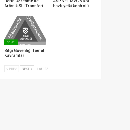
Derin Öğrenme ile
ASP.NET MVC 5 Rol
Artistik Stil Transferi
bazlı yetki kontrolü
GENEL
Bilgi Güvenliği Temel
Kavramları
PREV
NEXT
1 of 122