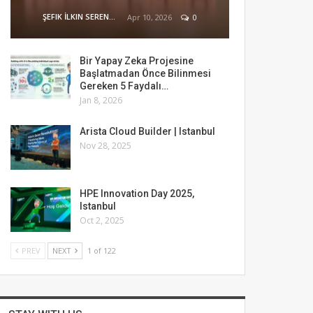
ŞEFIK İLKIN SERENGIL
Apr 10, 2026
0
Bir Yapay Zeka Projesine
Başlatmadan Önce Bilinmesi
Gereken 5 Faydalı…
Jan 8, 2026
Arista Cloud Builder | Istanbul
Nov 28, 2025
HPE Innovation Day 2025,
Istanbul
Oct 2, 2025
PREV
NEXT
1 of 122