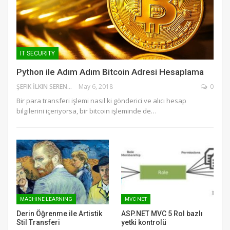
IT SECURITY
Python ile Adım Adım Bitcoin Adresi Hesaplama
ŞEFIK İLKIN SERENGIL
May 6, 2018
0
Bir para transferi işlemi nasıl ki gönderici ve alıcı hesap
bilgilerini içeriyorsa, bir bitcoin işleminde de…
MACHINE LEARNING
MVC NET
Derin Öğrenme ile Artistik
ASP.NET MVC 5 Rol bazlı
Stil Transferi
yetki kontrolü