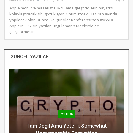
HAKAN ARIBAŞ
Feb 21, 2019
0
Apple mobil ve masaüstü uygulama geliştiricilerin hayatını
kolaylaştıracak gibi gözüküyor. Önümüzdeki Haziran ayında
yapılacak olan Dünya Geliştiriciler Konferansı’nda #WWDC
Apple’ın iOS için yazılan uygulamarın Mac’lerde de
çalışabilmesini…
GÜNCEL YAZILAR
PYTHON
Tam Değil Ama Yeterli: Somewhat