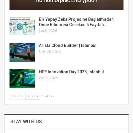
Homomorphic Encryption
Bir Yapay Zeka Projesine Başlatmadan
Önce Bilinmesi Gereken 5 Faydalı…
Jan 8, 2026
Arista Cloud Builder | Istanbul
Nov 28, 2025
HPE Innovation Day 2025, Istanbul
Oct 2, 2025
PREV
NEXT
1 of 122
STAY WITH US