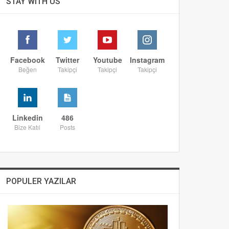
STAY WITH US
Facebook
Twitter
Youtube
Instagram
Beğen
Takipçi
Takipçi
Takipçi
Linkedin
486
Bize Katıl
Posts
POPULER YAZILAR