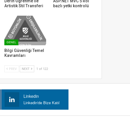
Derin Öğrenme ile
ASP.NET MVC 5 Rol
Artistik Stil Transferi
bazlı yetki kontrolü
GENEL
Bilgi Güvenliği Temel
Kavramları
PREV
NEXT
1 of 122
Linkedin
Linkedin'de Bize Katıl