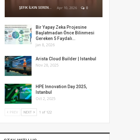
ŞEFIK İLKIN SERENGIL
Apr 10, 2026
0
Bir Yapay Zeka Projesine
Başlatmadan Önce Bilinmesi
Gereken 5 Faydalı…
Jan 8, 2026
Arista Cloud Builder | Istanbul
Nov 28, 2025
HPE Innovation Day 2025,
Istanbul
Oct 2, 2025
PREV
NEXT
1 of 122