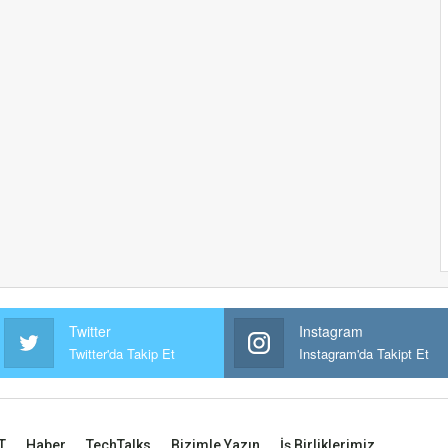
Twitter
Instagram
Twitter'da Takip Et
Instagram'da Takipt Et
T
Haber
TechTalks
Bizimle Yazın
İş Birliklerimiz