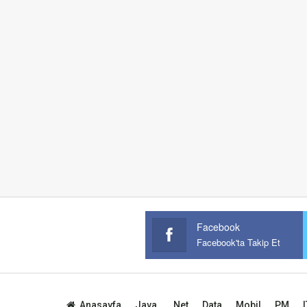
Facebook
Facebook'ta Takip Et
Anasayfa
Java
.Net
Data
Mobil
PM
I