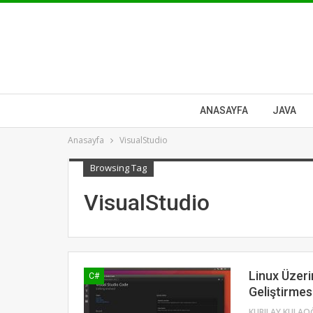
ANASAYFA
JAVA
Anasayfa
VisualStudio
Browsing Tag
VisualStudio
Linux Üzeri
C#
Geliştirmes