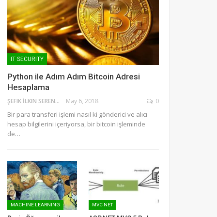
IT SECURITY
Python ile Adım Adım Bitcoin Adresi
Hesaplama
ŞEFIK İLKIN SERENGIL
May 6, 2018
0
Bir para transferi işlemi nasıl ki gönderici ve alıcı
hesap bilgilerini içeriyorsa, bir bitcoin işleminde
de…
MACHINE LEARNING
MVC NET