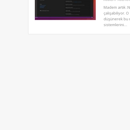
Madem artık .Ne
çalışabiliyor. 
düşünerek bu m
sistemlerini…