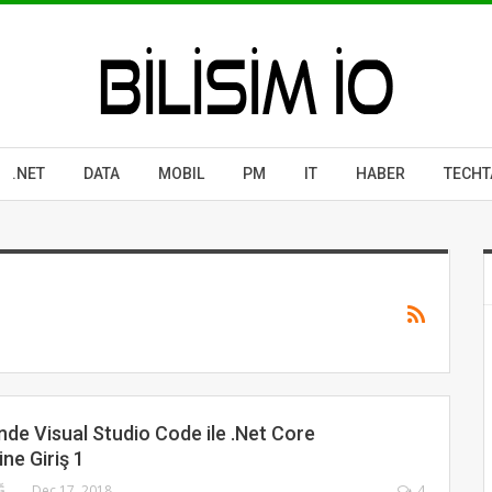
.NET
DATA
MOBIL
PM
IT
HABER
TECHT
nde Visual Studio Code ile .Net Core
ine Giriş 1
KUBILAY KULAOĞLU
Dec 17, 2018
4