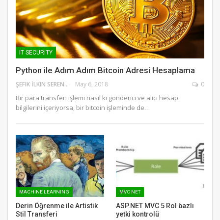
IT SECURITY
Python ile Adım Adım Bitcoin Adresi Hesaplama
ŞEFIK İLKIN SERENGIL
May 6, 2018
0
Bir para transferi işlemi nasıl ki gönderici ve alıcı hesap
bilgilerini içeriyorsa, bir bitcoin işleminde de…
MACHINE LEARNING
MVC NET
Derin Öğrenme ile Artistik
ASP.NET MVC 5 Rol bazlı
Stil Transferi
yetki kontrolü