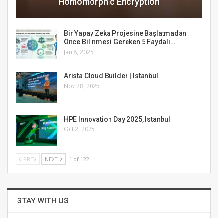
Homomorphic Encryption
Bir Yapay Zeka Projesine Başlatmadan
Önce Bilinmesi Gereken 5 Faydalı…
Jan 8, 2026
Arista Cloud Builder | Istanbul
Nov 28, 2025
HPE Innovation Day 2025, Istanbul
Oct 2, 2025
PREV
NEXT
1 of 122
STAY WITH US