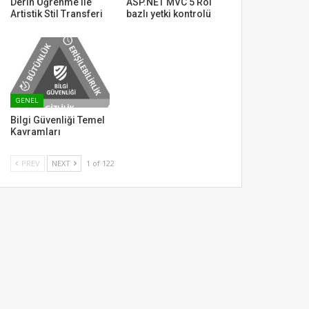
Derin Öğrenme ile
ASP.NET MVC 5 Rol
Artistik Stil Transferi
bazlı yetki kontrolü
GENEL
Bilgi Güvenliği Temel
Kavramları
PREV
NEXT
1 of 122