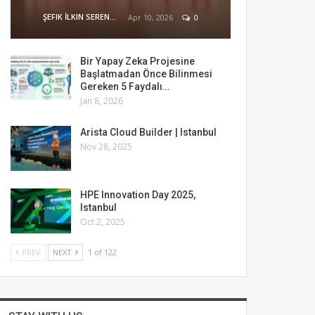
ŞEFIK İLKIN SERENGIL
Apr 10, 2026
0
Bir Yapay Zeka Projesine
Başlatmadan Önce Bilinmesi
Gereken 5 Faydalı…
Jan 8, 2026
Arista Cloud Builder | Istanbul
Nov 28, 2025
HPE Innovation Day 2025,
Istanbul
Oct 2, 2025
PREV
NEXT
1 of 122