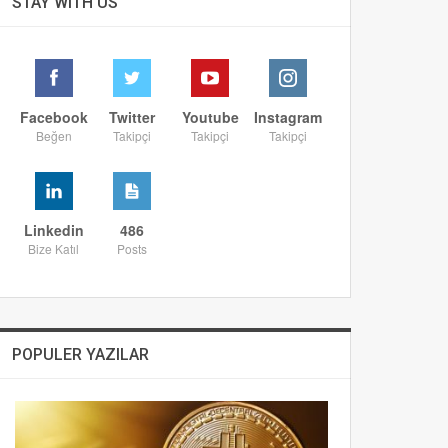
STAY WITH US
Facebook
Twitter
Youtube
Instagram
Beğen
Takipçi
Takipçi
Takipçi
Linkedin
486
Bize Katıl
Posts
POPULER YAZILAR