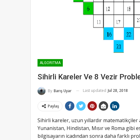
ALGORITMA
Sihirli Kareler Ve 8 Vezir Proble
Last updated
Jul 28, 2018
By
Barış Uyar
Paylaş
Sihirli kareler, uzun yıllardır matematikçile
Yunanistan, Hindistan, Mısır ve Roma gibi e
bilgisayarın icadından sonra daha farklı pro