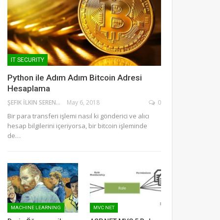
IT SECURITY
Python ile Adım Adım Bitcoin Adresi
Hesaplama
ŞEFIK İLKIN SERENGIL
May 6, 2018
0
Bir para transferi işlemi nasıl ki gönderici ve alıcı
hesap bilgilerini içeriyorsa, bir bitcoin işleminde
de…
MACHINE LEARNING
MVC NET