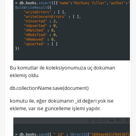
3
>
db
.
books
.
insert
(
[
{
"name"
:
"Korkunç Yıllar"
,
"author"
:
"Ce
4
BulkWriteResult
(
{
5
"writeErrors"
:
[
]
,
6
"writeConcernErrors"
:
[
]
,
7
"nInserted"
:
2
,
8
"nUpserted"
:
0
,
9
"nMatched"
:
0
,
10
"nModified"
:
0
,
11
"nRemoved"
:
0
,
12
"upserted"
:
[
]
13
}
)
14
15
Bu komutlar ile koleksiyonumuza üç doküman
eklemiş oldu.
db.collectionName.save(document)
komutu ile, eğer dokümanın _id değeri yok ise
ekleme, var ise güncelleme işlemi yapılır.
1
2
3
>
db
.
books
.
save
(
{
"_id"
:
ObjectId
(
"5884ae4b51f84536f1f9