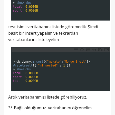
3
>
show 
dbs
4
local
0.000GB
5
sport
0.000GB
6
7
test isimli veritabanını listede göremedik. Şimdi
basit bir insert yapalım ve tekrardan
veritabanlarını listeleyelim.
1
2
3
>
db
.
dummy
.
insert
(
{
"makale"
:
"Mongo Shell"
}
)
4
WriteResult
(
{
"nInserted"
:
1
}
)
5
>
show 
dbs
6
local
0.000GB
7
sport
0.000GB
8
test
0.000GB
9
10
Artık veritabanımızı listede görebiliyoruz.
3* Bağlı olduğumuz veritabanını öğrenelim.