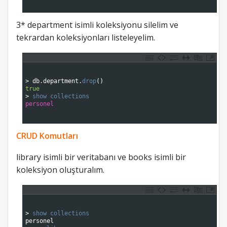
6
7
3* department isimli koleksiyonu silelim ve
tekrardan koleksiyonları listeleyelim.
1
2
3
>
db
.
department
.
drop
(
)
4
true
5
>
show 
collections
6
personel
7
8
CRUD Komutları
library isimli bir veritabanı ve books isimli bir
koleksiyon oluşturalım.
1
2
3
>
show 
collections
4
personel