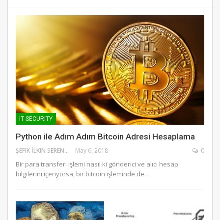
IT SECURITY
Python ile Adım Adım Bitcoin Adresi Hesaplama
ŞEFIK İLKIN SERENGIL
May 6, 2018
0
Bir para transferi işlemi nasıl ki gönderici ve alıcı hesap
bilgilerini içeriyorsa, bir bitcoin işleminde de…