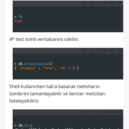
1
2
3
>
db
4
test
5
6
4* test isimli veritabanını silelim.
1
2
3
>
db
.
dropDatabase
(
)
4
{
"dropped"
:
"test"
,
"ok"
:
1
}
5
6
Shell kullanırken tab’a basarak metotların
isimlerini tamamlayabilir ve benzer metotları
listeleyebiliriz.
1
2
3
>
db
.
drop