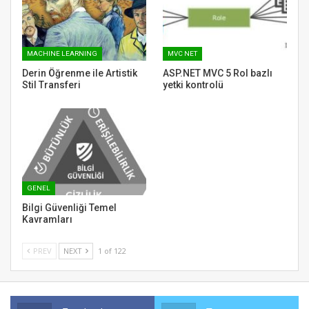
MACHINE LEARNING
MVC NET
Derin Öğrenme ile Artistik
ASP.NET MVC 5 Rol bazlı
Stil Transferi
yetki kontrolü
GENEL
Bilgi Güvenliği Temel
Kavramları
PREV
NEXT
1 of 122