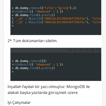
1
2
3
>
db
.
dummy
.
remove
(
{
"title"
:
"Spring"
}
,
1
)
4
WriteResult
(
{
"nRemoved"
:
1
}
)
5
>
db
.
dummy
.
find
(
)
.
pretty
(
)
6
{
"_id"
:
ObjectId
(
"588518c351f84536f1f95f3a"
)
,
"title"
7
{
"_id"
:
ObjectId
(
"588518c351f84536f1f95f3c"
)
,
"title"
8
>
9
10
2* Tüm dokümanları silelim.
1
2
3
>
db
.
dummy
.
remove
(
{
}
)
4
WriteResult
(
{
"nRemoved"
:
2
}
)
5
>
db
.
dummy
.
find
(
)
.
pretty
(
)
6
>
7
8
İnşallah faydalı bir yazı olmuştur. MongoDB ile
alakalı başka yazılarda görüşmek üzere.
İyi Çalışmalar