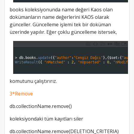
books koleksiyonunda name değeri Kaos olan
dokümanların name değerlerini KAOS olarak
günceller. Güncelleme işlemi tek bir doküman
üzerinde yapılır. Eğer çoklu güncelleme istersek,
1
2
3
>
db
.
books
.
update
(
{
"author"
:
"Cengiz Dağcı"
}
,
{
$
set
:
{
"auth
4
WriteResult
(
{
"nMatched"
:
2
,
"nUpserted"
:
0
,
"nModifie
5
6
komutunu çalıştırırız.
3*Remove
db.collectionName.remove()
koleksiyondaki tüm kayıtları siler
db.collectionName.remove(DELETION_CRITERIA)