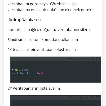
veritabanını göremeyiz. Görebilmek için
veritabanına en az bir doküman eklemek gerekir.
db.dropDatabase()
komutu ile bağlı olduğumuz veritabanını sileriz.
Şimdi sırası ile tüm komutları kullanalım.
1* test isimli bir veritabanı oluşturalım.
1
2
3
>
use
test
4
switched 
to
db 
test
5
6
2* Veritabanlarını listeleyelim.
1
2