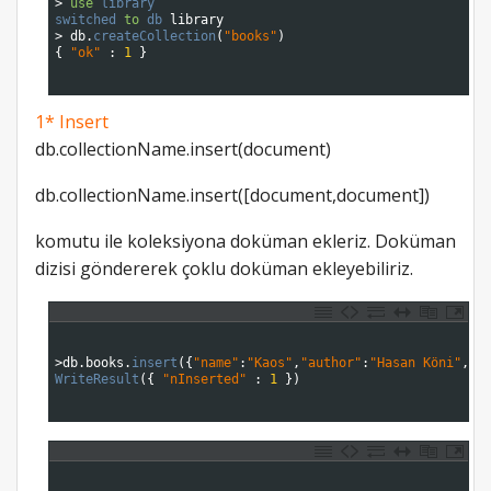
5
>
use
library
6
switched 
to
db 
library
7
>
db
.
createCollection
(
"books"
)
8
{
"ok"
:
1
}
9
10
1* Insert
db.collectionName.insert(document)
db.collectionName.insert([document,document])
komutu ile koleksiyona doküman ekleriz. Doküman
dizisi göndererek çoklu doküman ekleyebiliriz.
1
2
3
>
db
.
books
.
insert
(
{
"name"
:
"Kaos"
,
"author"
:
"Hasan Köni"
,
"p
4
WriteResult
(
{
"nInserted"
:
1
}
)
5
6
1
2