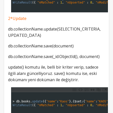
4
WriteResult
(
{
"nMatched"
:
1
,
"nUpserted"
:
0
,
"nModifie
5
6
2*Update
db.collectionName.update(SELECTION_CRITERIA,
UPDATED_DATA)
db.collectionName.save(document)
db.collectionName.save(_id:ObjectId(), document)
update() komutu ile, belli bir kriter verip, sadece
ilgili alanı güncelliyoruz. save() komutu ise, eski
dokümanı yeni doküman ile değiştirir.
1
2
3
>
db
.
books
.
update
(
{
"name"
:
"Kaos"
}
,
{
$
set
:
{
"name"
:
"KAOS"
}
}
4
WriteResult
(
{
"nMatched"
:
1
,
"nUpserted"
:
0
,
"nModifie
5
6