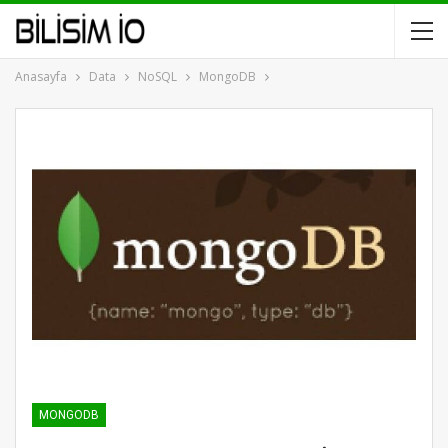
Anasayfa
Data
NoSQL
MongoDB
MONGODB