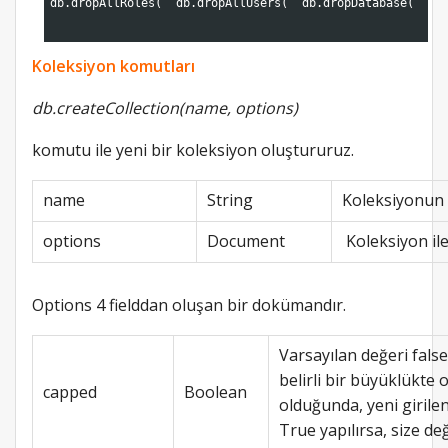
4
db
.
dropAllRoles
(
db
.
dropAllUsers
(
db
.
dropDatabase
(
db
5
6
Koleksiyon komutları
db.createCollection(name, options)
komutu ile yeni bir koleksiyon oluştururuz.
name
String
Koleksiyonun 
options
Document
Koleksiyon ile 
Options 4 fielddan oluşan bir dokümandır.
Varsayılan değeri fals
belirli bir büyüklükte
capped
Boolean
olduğunda, yeni girilen 
True yapılırsa, size de