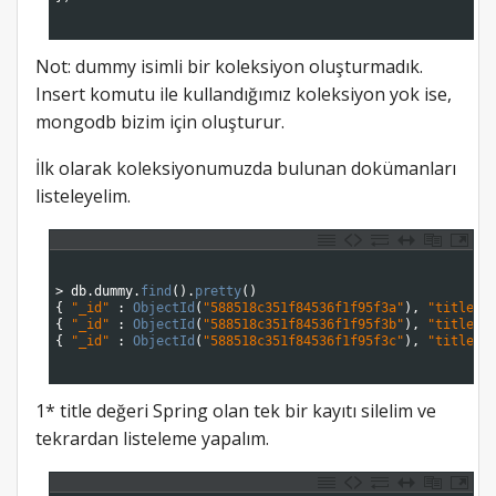
14
15
Not: dummy isimli bir koleksiyon oluşturmadık.
Insert komutu ile kullandığımız koleksiyon yok ise,
mongodb bizim için oluşturur.
İlk olarak koleksiyonumuzda bulunan dokümanları
listeleyelim.
1
2
3
>
db
.
dummy
.
find
(
)
.
pretty
(
)
4
{
"_id"
:
ObjectId
(
"588518c351f84536f1f95f3a"
)
,
"title"
5
{
"_id"
:
ObjectId
(
"588518c351f84536f1f95f3b"
)
,
"title"
6
{
"_id"
:
ObjectId
(
"588518c351f84536f1f95f3c"
)
,
"title"
7
8
1* title değeri Spring olan tek bir kayıtı silelim ve
tekrardan listeleme yapalım.