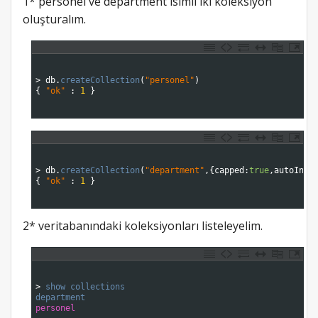
1* personel ve department isimli iki koleksiyon
oluşturalım.
1
2
3
>
db
.
createCollection
(
"personel"
)
4
{
"ok"
:
1
}
5
6
1
2
3
>
db
.
createCollection
(
"department"
,
{
capped
:
true
,
autoInde
4
{
"ok"
:
1
}
5
6
2* veritabanındaki koleksiyonları listeleyelim.
1
2
3
>
show 
collections
4
department
5
personel