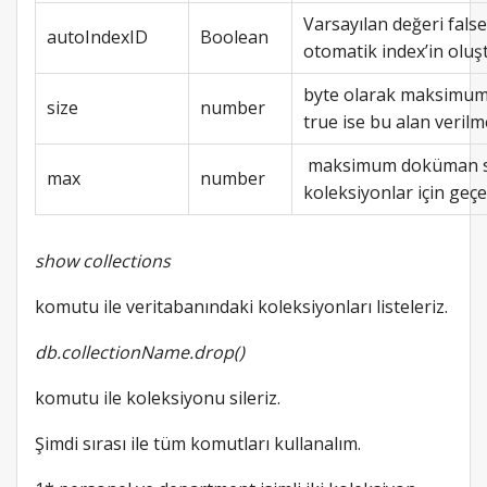
Varsayılan değeri false
autoIndexID
Boolean
otomatik index’in oluş
byte olarak maksimum 
size
number
true ise bu alan veril
maksimum doküman say
max
number
koleksiyonlar için geçer
show collections
komutu ile veritabanındaki koleksiyonları listeleriz.
db.collectionName.drop()
komutu ile koleksiyonu sileriz.
Şimdi sırası ile tüm komutları kullanalım.