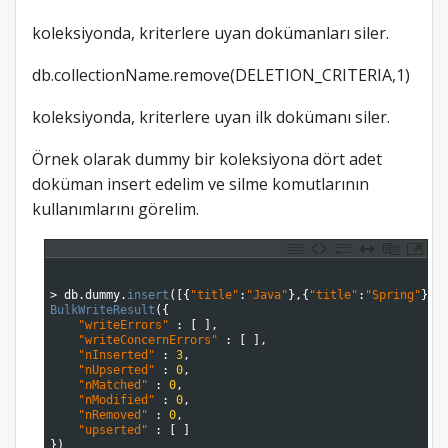
koleksiyonda, kriterlere uyan dokümanları siler.
db.collectionName.remove(DELETION_CRITERIA,1)
koleksiyonda, kriterlere uyan ilk dokümanı siler.
Örnek olarak dummy bir koleksiyona dört adet
doküman insert edelim ve silme komutlarının
kullanımlarını görelim.
1
2
3
>
db
.
dummy
.
insert
(
[
{
"title"
:
"Java"
}
,
{
"title"
:
"Spring"
}
,
{
4
BulkWriteResult
(
{
5
"writeErrors"
:
[
]
,
6
"writeConcernErrors"
:
[
]
,
7
"nInserted"
:
3
,
8
"nUpserted"
:
0
,
9
"nMatched"
:
0
,
10
"nModified"
:
0
,
11
"nRemoved"
:
0
,
12
"upserted"
:
[
]
13
}
)