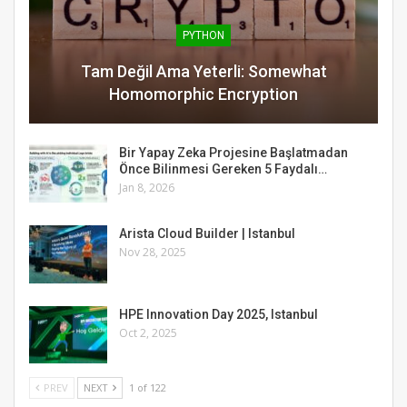
PYTHON
Tam Değil Ama Yeterli: Somewhat
Homomorphic Encryption
Bir Yapay Zeka Projesine Başlatmadan
Önce Bilinmesi Gereken 5 Faydalı…
Jan 8, 2026
Arista Cloud Builder | Istanbul
Nov 28, 2025
HPE Innovation Day 2025, Istanbul
Oct 2, 2025
PREV
NEXT
1 of 122