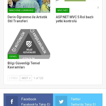
MACHINE LEARNING
MVC NET
Derin Öğrenme ile Artistik
ASP.NET MVC 5 Rol bazlı
Stil Transferi
yetki kontrolü
GENEL
Bilgi Güvenliği Temel
Kavramları
PREV
NEXT
1 of 122
Facebook
Twitter
Facebook'ta Takip Et
Twitter'da Takip Et