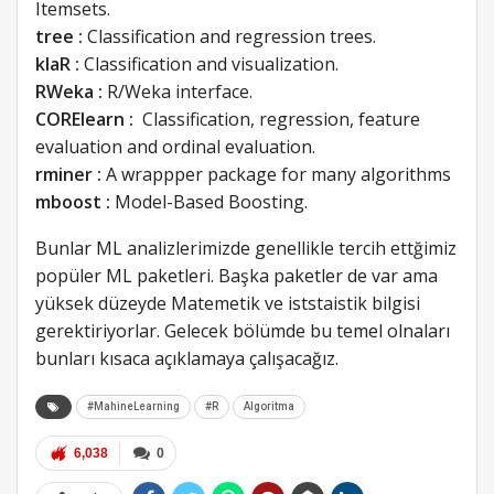
Itemsets.
tree :
Classification and regression trees.
klaR :
Classification and visualization.
RWeka :
R/Weka interface.
CORElearn :
Classification, regression, feature
evaluation and ordinal evaluation.
rminer :
A wrappper package for many algorithms
mboost :
Model-Based Boosting.
Bunlar ML analizlerimizde genellikle tercih ettğimiz
popüler ML paketleri. Başka paketler de var ama
yüksek düzeyde Matemetik ve iststaistik bilgisi
gerektiriyorlar. Gelecek bölümde bu temel olnaları
bunları kısaca açıklamaya çalışacağız.
#MahineLearning
#R
Algoritma
6,038
0