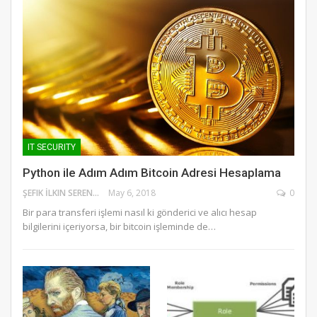
IT SECURITY
Python ile Adım Adım Bitcoin Adresi Hesaplama
ŞEFIK İLKIN SERENGIL
May 6, 2018
0
Bir para transferi işlemi nasıl ki gönderici ve alıcı hesap
bilgilerini içeriyorsa, bir bitcoin işleminde de…