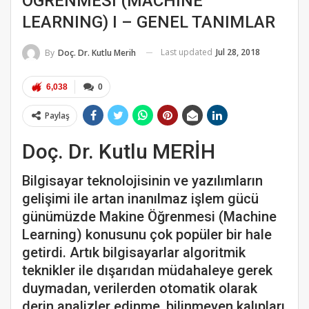
OGRENMESI (MACHINE
LEARNING) I – GENEL TANIMLAR
Last updated
Jul 28, 2018
By
Doç. Dr. Kutlu Merih
6,038
0
Paylaş
Doç. Dr. Kutlu MERİH
Bilgisayar teknolojisinin ve yazılımların
gelişimi ile artan inanılmaz işlem gücü
günümüzde Makine Öğrenmesi (Machine
Learning) konusunu çok popüler bir hale
getirdi. Artık bilgisayarlar algoritmik
teknikler ile dışarıdan müdahaleye gerek
duymadan, verilerden otomatik olarak
derin analizler edinme, bilinmeyen kalıpları