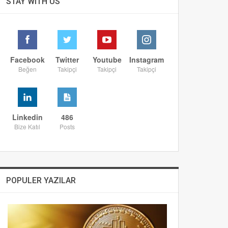
STAY WITH US
Facebook
Twitter
Youtube
Instagram
Beğen
Takipçi
Takipçi
Takipçi
Linkedin
486
Bize Katıl
Posts
POPULER YAZILAR