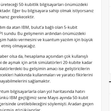
n üreteceği 50-kubitlik bilgisayarları önümüzdeki
ktadır. Eğer bu bilgisayara sahip olmak istiyorsanız
manız gerekecektir.
adım da atan IBM, bulut’a bağlı olan 5-kubit
n API sundu. Bu gelişmenin ardından önümüzdeki
işim hakkı vermesini ve kuantum yazılım için büyük
 etmiş olmayacağız.
 haber olsa da, hesaplama açısından çok kullanışlı
i de aşmak için artık simülatörleri 20-kubite kadar
törlerdeki bu gelişimin amacı ise geliştiricilerin
ecekleri hakkında kullanmaları ve yaratıcı fikirlerini
ayabilmelerini sağlamaktır.
m bilgisayarlarla olan yol haritasında hatırı
Çünkü IBM geçtiğimiz sene Mayıs ayında 50-kubit
erisinde üretilebileceğini söylemişti. Aradan geçen
düşürmüş gözüküyorlar.