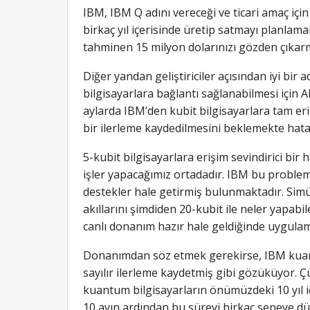
IBM, IBM Q adını vereceği ve ticari amaç içi
birkaç yıl içerisinde üretip satmayı planlama
tahminen 15 milyon dolarınızı gözden çıkar
Diğer yandan geliştiriciler açısından iyi bir 
bilgisayarlara bağlantı sağlanabilmesi içi
aylarda IBM’den kubit bilgisayarlara tam er
bir ilerleme kaydedilmesini beklemekte hata
5-kubit bilgisayarlara erişim sevindirici bir
işler yapacağımız ortadadır. IBM bu problem
destekler hale getirmiş bulunmaktadır. Simüla
akıllarını şimdiden 20-kubit ile neler yapabil
canlı donanım hazır hale geldiğinde uygulam
Donanımdan söz etmek gerekirse, IBM kuantu
sayılır ilerleme kaydetmiş gibi gözüküyor. 
kuantum bilgisayarların önümüzdeki 10 yıl iç
10 ayın ardından bu süreyi birkaç seneye 