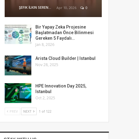
ŞEFIK İLKIN SERENGIL
Apr 10, 2026
0
Bir Yapay Zeka Projesine
Başlatmadan Önce Bilinmesi
Gereken 5 Faydalı…
Jan 8, 2026
Arista Cloud Builder | Istanbul
Nov 28, 2025
HPE Innovation Day 2025,
Istanbul
Oct 2, 2025
PREV
NEXT
1 of 122