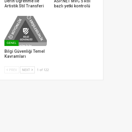
Derin Öğrenme ile
ASP.NET MVC 5 Rol
Artistik Stil Transferi
bazlı yetki kontrolü
GENEL
Bilgi Güvenliği Temel
Kavramları
PREV
NEXT
1 of 122