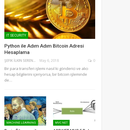
IT SECURITY
Python ile Adım Adım Bitcoin Adresi
Hesaplama
ŞEFIK İLKIN SERENGIL
May 6, 2018
0
Bir para transferi işlemi nasıl ki gönderici ve alıcı
hesap bilgilerini içeriyorsa, bir bitcoin işleminde
de…
MACHINE LEARNING
MVC NET