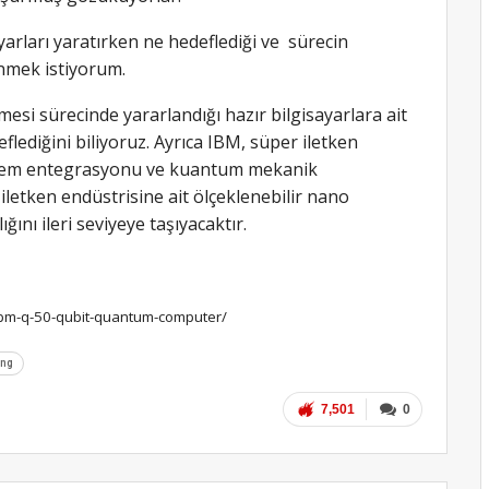
arları yaratırken ne hedeflediği ve sürecin
nmek istiyorum.
mesi sürecinde yararlandığı hazır bilgisayarlara ait
lediğini biliyoruz. Ayrıca IBM, süper iletken
istem entegrasyonu ve kuantum mekanik
iletken endüstrisine ait ölçeklenebilir nano
nı ileri seviyeye taşıyacaktır.
ibm-q-50-qubit-quantum-computer/
ing
7,501
0