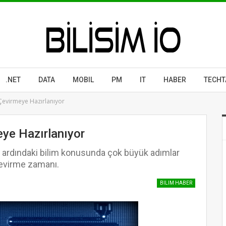
.NET
DATA
MOBIL
PM
IT
HABER
TECHT
evirmeye Hazırlanıyor
ye Hazırlanıyor
 ardındaki bilim konusunda çok büyük adımlar
 çevirme zamanı.
BILIM HABER