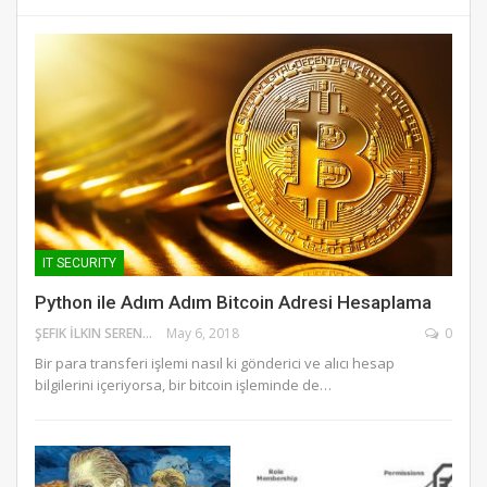
IT SECURITY
Python ile Adım Adım Bitcoin Adresi Hesaplama
ŞEFIK İLKIN SERENGIL
May 6, 2018
0
Bir para transferi işlemi nasıl ki gönderici ve alıcı hesap
bilgilerini içeriyorsa, bir bitcoin işleminde de…