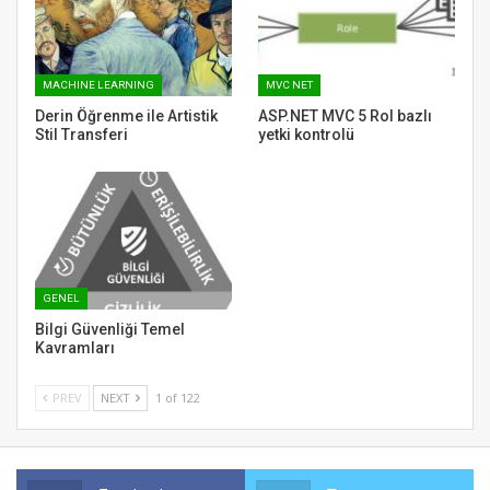
MACHINE LEARNING
MVC NET
Derin Öğrenme ile Artistik
ASP.NET MVC 5 Rol bazlı
Stil Transferi
yetki kontrolü
GENEL
Bilgi Güvenliği Temel
Kavramları
PREV
NEXT
1 of 122