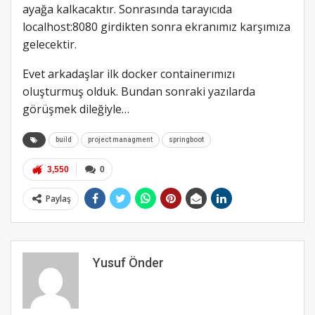
ayağa kalkacaktır. Sonrasında tarayıcıda
localhost:8080 girdikten sonra ekranımız karşımıza
gelecektir.
Evet arkadaşlar ilk docker containerımızı
oluşturmuş olduk. Bundan sonraki yazılarda
görüşmek dileğiyle…
build
project managment
springboot
3,550
0
Paylaş
Yusuf Önder