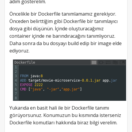
adım gösterelim.
Öncelikle bir Dockerfile tanımlamamız gerekiyor.
Önceden belirttiğim gibi Dockerfile bir tanımlayıcı
dosya gibi düşünün. İçinde oluşturacağımız
container içinde ne barındıracağını tanımlıyoruz.
Daha sonra da bu dosyayı build edip bir image elde
ediyoruz.
Dockerfile
1
2
3
FROM 
java
:
8
4
ADD 
target
/
movie
-
microservice
-
0.0.1.jar
app
.
jar
5
EXPOSE
2222
6
CMD
[
"java"
,
"-jar"
,
"app.jar"
]
7
8
Yukarıda en basit hali ile bir Dockerfile tanımı
görüyorsunuz. Konumuzun bu kısmında isterseniz
Dockerfile komutları hakkında biraz bilgi verelim.