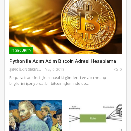
IT SECURITY
Python ile Adım Adım Bitcoin Adresi Hesaplama
ŞEFIK İLKIN SERENGIL
May 6, 2018
0
Bir para transferi işlemi nasıl ki gönderici ve alıcı hesap
bilgilerini içeriyorsa, bir bitcoin işleminde de…