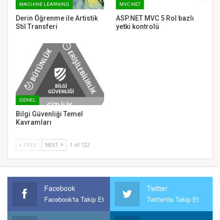
MACHINE LEARNING
MVC NET
Derin Öğrenme ile Artistik
ASP.NET MVC 5 Rol bazlı
Stil Transferi
yetki kontrolü
GENEL
Bilgi Güvenliği Temel
Kavramları
PREV
NEXT
1 of 122
Facebook
Twitter
Facebook'ta Takip Et
Twitter'da Takip Et