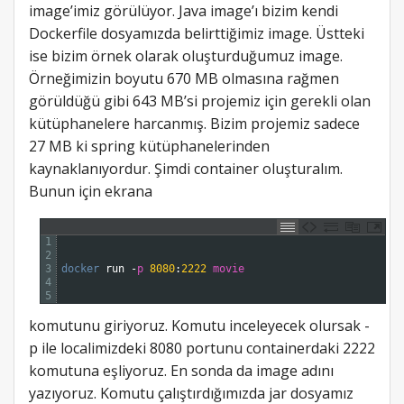
image’imiz görülüyor. Java image’ı bizim kendi
Dockerfile dosyamızda belirttiğimiz image. Üstteki
ise bizim örnek olarak oluşturduğumuz image.
Örneğimizin boyutu 670 MB olmasına rağmen
görüldüğü gibi 643 MB’si projemiz için gerekli olan
kütüphanelere harcanmış. Bizim projemiz sadece
27 MB ki spring kütüphanelerinden
kaynaklanıyordur. Şimdi container oluşturalım.
Bunun için ekrana
1
2
3
docker 
run
-
p
8080
:
2222
movie
4
5
komutunu giriyoruz. Komutu inceleyecek olursak -
p ile localimizdeki 8080 portunu containerdaki 2222
komutuna eşliyoruz. En sonda da image adını
yazıyoruz. Komutu çalıştırdığımızda jar dosyamız