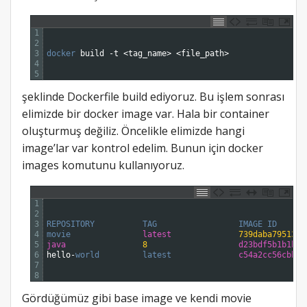
1
2
3
docker 
build
-
t
<
tag_name
>
<
file_path
>
4
5
şeklinde Dockerfile build ediyoruz. Bu işlem sonrası
elimizde bir docker image var. Hala bir container
oluşturmuş değiliz. Öncelikle elimizde hangi
image’lar var kontrol edelim. Bunun için docker
images komutunu kullanıyoruz.
1
2
3
REPOSITORY          
TAG                 
IMAGE 
ID      
4
movie               
latest
739daba79513
5
java
8
d23bdf5b1b1b
6
hello
-
world         
latest              
c54a2cc56cbb
7
8
Gördüğümüz gibi base image ve kendi movie