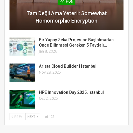
PYTHON
Tam Değil Ama Yeterli: Somewhat
Homomorphic Encryption
Bir Yapay Zeka Projesine Başlatmadan
Önce Bilinmesi Gereken 5 Faydalı…
Jan 8, 2026
Arista Cloud Builder | Istanbul
Nov 28, 2025
HPE Innovation Day 2025, Istanbul
Oct 2, 2025
PREV
NEXT
1 of 122