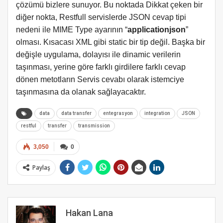
çözümü bizlere sunuyor. Bu noktada Dikkat çeken bir
diğer nokta, Restfull servislerde JSON cevap tipi
nedeni ile MIME Type ayarının “
applicationjson
”
olması. Kısacası XML gibi static bir tip değil.
Başka bir
değişle uygulama, dolayısı ile dinamic verilerin
taşınması, yerine göre farklı girdilere farklı cevap
dönen metotların Servis cevabı olarak istemciye
taşınmasına da olanak sağlayacaktır.
data
data transfer
entegrasyon
integration
JSON
restful
transfer
transmission
3,050
0
Paylaş
Hakan Lana