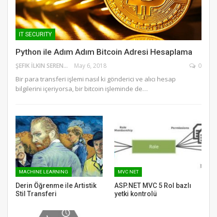
IT SECURITY
Python ile Adım Adım Bitcoin Adresi Hesaplama
ŞEFIK İLKIN SERENGIL
May 6, 2018
0
Bir para transferi işlemi nasıl ki gönderici ve alıcı hesap
bilgilerini içeriyorsa, bir bitcoin işleminde de…
MACHINE LEARNING
MVC NET
Derin Öğrenme ile Artistik
ASP.NET MVC 5 Rol bazlı
Stil Transferi
yetki kontrolü