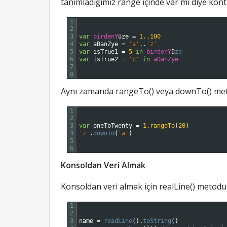
tanımladığımız range içinde var mı diye kontrol
1
2
3
var
birdenY
ü
ze
=
1..100
4
var
aDanZye
=
'a'
.
.
'z'
5
var
isTrue1
=
5
in
birdenY
ü
ze
6
var
isTrue2
=
'c'
in
aDanZye
7
8
Aynı zamanda rangeTo() veya downTo() metod
1
2
3
var
oneToTwenty
=
1.rangeTo
(
20
)
4
'z'
.
downTo
(
'a'
)
5
6
Konsoldan Veri Almak
Konsoldan veri almak için realLine() metodu
1
2
3
name
=
readLine
(
)
.
toString
(
)