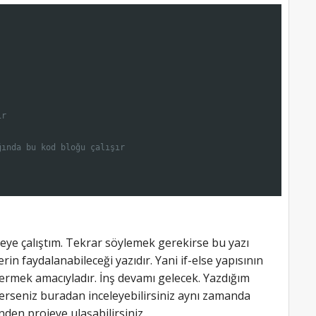
ir
ğında bu kod bloğu çalışır   
ye çalıştım. Tekrar söylemek gerekirse bu yazı
in faydalanabileceği yazıdır. Yani if-else yapısının
termek amacıyladır. İnş devamı gelecek. Yazdığım
rseniz buradan inceleyebilirsiniz aynı zamanda
nden projeye ulaşabilirsiniz.