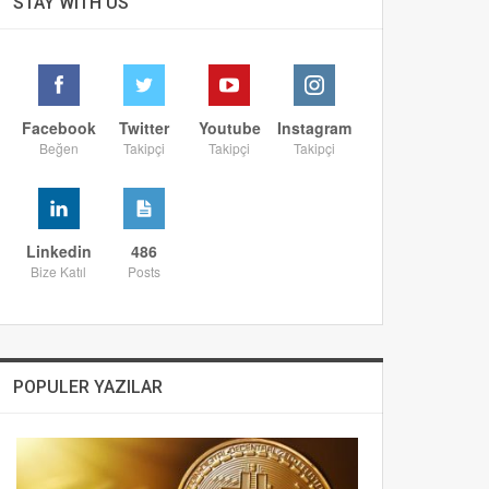
STAY WITH US
Facebook
Twitter
Youtube
Instagram
Beğen
Takipçi
Takipçi
Takipçi
Linkedin
486
Bize Katıl
Posts
POPULER YAZILAR