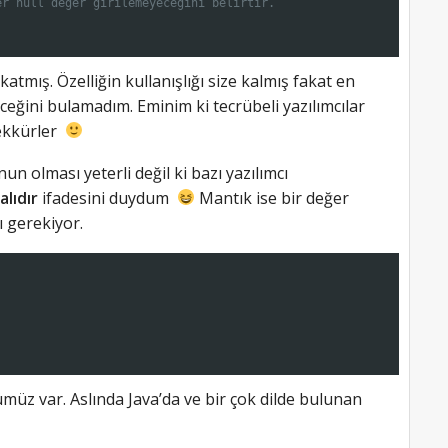
er null değer girilemeyeceğini belirtir.
 katmış. Özelliğin kullanışlığı size kalmış fakat en
eceğini bulamadım. Eminim ki tecrübeli yazılımcılar
şekkürler
n olması yeterli değil ki bazı yazılımcı
alıdır
ifadesini duydum
Mantık ise bir değer
ı gerekiyor.
müz var. Aslında Java’da ve bir çok dilde bulunan