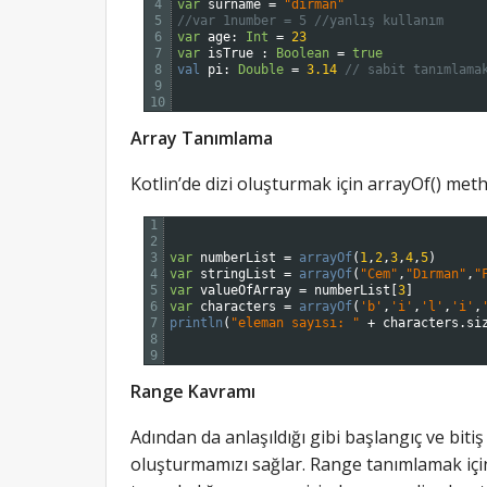
4
var
surname
=
"dırman"
5
//var 1number = 5 //yanlış kullanım
6
var
age
:
Int
=
23
7
var
isTrue
:
Boolean
=
true
8
val 
pi
:
Double
=
3.14
// sabit tanımlama
9
10
Array Tanımlama
Kotlin’de dizi oluşturmak için arrayOf() meth
1
2
3
var
numberList
=
arrayOf
(
1
,
2
,
3
,
4
,
5
)
4
var
stringList
=
arrayOf
(
"Cem"
,
"Dırman"
,
"
5
var
valueOfArray
=
numberList
[
3
]
6
var
characters
=
arrayOf
(
'b'
,
'i'
,
'l'
,
'i'
,
7
println
(
"eleman sayısı: "
+
characters
.
si
8
9
Range Kavramı
Adından da anlaşıldığı gibi başlangıç ve bitiş
oluşturmamızı sağlar. Range tanımlamak için ik