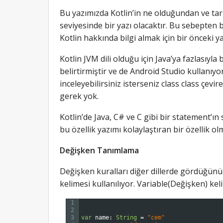
Bu yazımızda Kotlin’in ne olduğundan ve tar
seviyesinde bir yazı olacaktır. Bu sebepten 
Kotlin hakkında bilgi almak için bir önceki 
Kotlin JVM dili olduğu için Java’ya fazlasıyla
belirtirmiştir ve de Android Studio kullanıy
inceleyebilirsiniz isterseniz class class çevi
gerek yok.
Kotlin’de Java, C# ve C gibi bir statement’ı
bu özellik yazımı kolaylaştıran bir özellik ol
Değişken Tanımlama
Değişken kuralları diğer dillerde gördüğünü
kelimesi kullanılıyor. Variable(Değişken) keli
1
2
3
var
name
:
String
=
"cem"