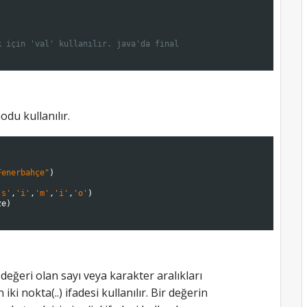
k için 'val' kullanılır. java'da final
odu kullanılır.
Fenerbahçe"
)
's'
,
'i'
,
'm'
,
'i'
,
'o'
)
ze
)
 değeri olan sayı veya karakter aralıkları
i nokta(..) ifadesi kullanılır. Bir değerin