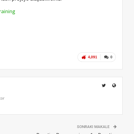
raining
4,091
0
tor
SONRAKI MAKALE