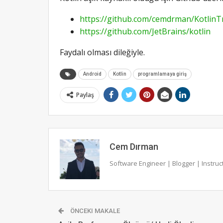
https://github.com/cemdrman/KotlinT
https://github.com/JetBrains/kotlin
Faydalı olması dileğiyle.
Android
Kotlin
programlamaya giriş
Paylaş
Cem Dırman
Software Engineer | Blogger | Instruc
ÖNCEKI MAKALE