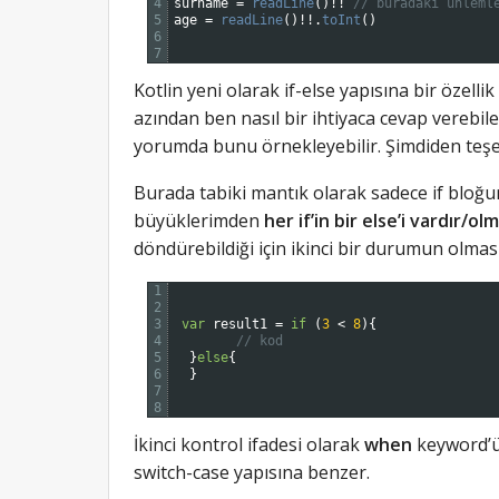
4
surname
=
readLine
(
)
!
!
// buradaki ünleml
5
age
=
readLine
(
)
!
!
.
toInt
(
)
6
7
Kotlin yeni olarak if-else yapısına bir özellik
azından ben nasıl bir ihtiyaca cevap verebil
yorumda bunu örnekleyebilir. Şimdiden te
Burada tabiki mantık olarak sadece if bloğunu
büyüklerimden
her if’in bir else’i vardır/olm
döndürebildiği için ikinci bir durumun olmas
1
2
3
var
result1
=
if
(
3
<
8
)
{
4
// kod
5
}
else
{
6
}
7
8
İkinci kontrol ifadesi olarak
when
keyword’ü
switch-case yapısına benzer.