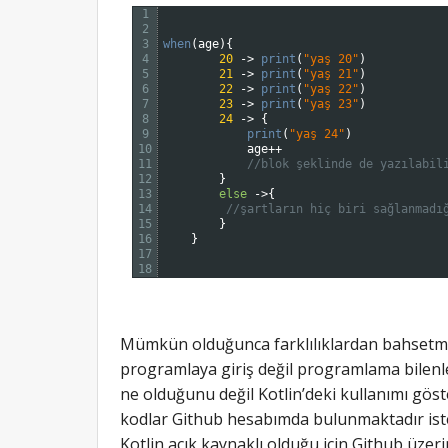
1
2
3
when
(
age
)
{
4
20
->
print
(
"yaş 20"
)
5
21
->
print
(
"yaş 21"
)
6
22
->
print
(
"yaş 22"
)
7
23
->
print
(
"yaş 23"
)
8
24
->
{
9
print
(
"yaş 24"
)
10
age
++
11
//blok şeklinde de yazılabil
12
}
13
else
->
{
14
//şartların hiç biri sağlanmadı
15
}
16
}
17
18
Mümkün olduğunca farklılıklardan bahsetme
programlaya giriş değil programlama bilenler
ne olduğunu değil Kotlin’deki kullanımı gös
kodlar Github hesabımda bulunmaktadır iste
Kotlin açık kaynaklı olduğu için Github üzeri