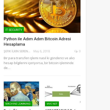
IT SECURITY
Python ile Adım Adım Bitcoin Adresi
Hesaplama
ŞEFIK İLKIN SERENGIL
May 6, 2018
0
Bir para transferi işlemi nasıl ki gönderici ve alıcı
hesap bilgilerini içeriyorsa, bir bitcoin işleminde
de…
MACHINE LEARNING
MVC NET