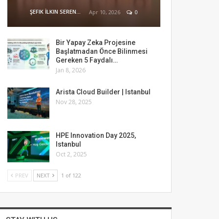
ŞEFIK İLKIN SERENGIL
Apr 10, 2026
0
Bir Yapay Zeka Projesine
Başlatmadan Önce Bilinmesi
Gereken 5 Faydalı…
Jan 8, 2026
Arista Cloud Builder | Istanbul
Nov 28, 2025
HPE Innovation Day 2025,
Istanbul
Oct 2, 2025
PREV
NEXT
1 of 122