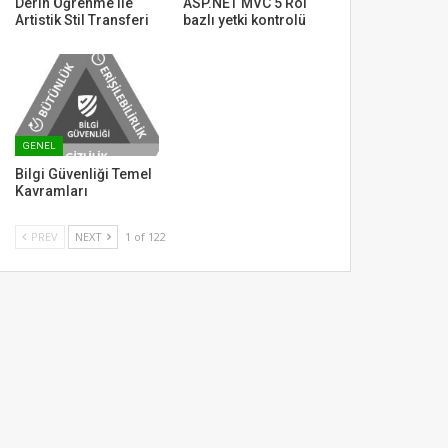
Derin Öğrenme ile
ASP.NET MVC 5 Rol
Artistik Stil Transferi
bazlı yetki kontrolü
GENEL
Bilgi Güvenliği Temel
Kavramları
PREV
NEXT
1 of 122