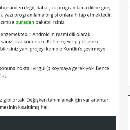
ihçesinden değil, daha çok programlama diline giriş
bu yazı programlama bilgisi onlara hitap etmektedir.
yazımıza
buradan
bakabilirsiniz.
 benzemektedir. Android’in resmi dili olarak
orsanız Java kodunuzu Kotline çevirip projenizi
rebilirsiniz yani projeyi komple Kontlin’e çevirmeye
n sonuna noktalı virgül (;) koymaya gerek yok. Bence
muş.
z gibi ortak. Değişken tanımlamak için var anahtar
mesinin kısaltılmış hali.