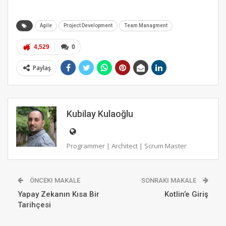
Agile
Project Development
Team Managment
4,529
0
Paylaş
Kubilay Kulaoğlu
Programmer | Architect | Scrum Master
ÖNCEKI MAKALE
SONRAKI MAKALE
Yapay Zekanın Kısa Bir
Kotlin’e Giriş
Tarihçesi