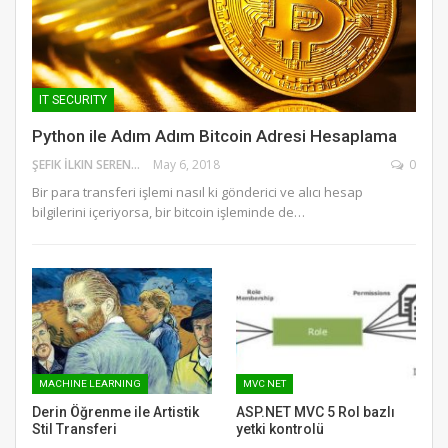
IT SECURITY
Python ile Adım Adım Bitcoin Adresi Hesaplama
ŞEFIK İLKIN SERENGIL
May 6, 2018
0
Bir para transferi işlemi nasıl ki gönderici ve alıcı hesap
bilgilerini içeriyorsa, bir bitcoin işleminde de…
MACHINE LEARNING
MVC NET
Derin Öğrenme ile Artistik
ASP.NET MVC 5 Rol bazlı
Stil Transferi
yetki kontrolü