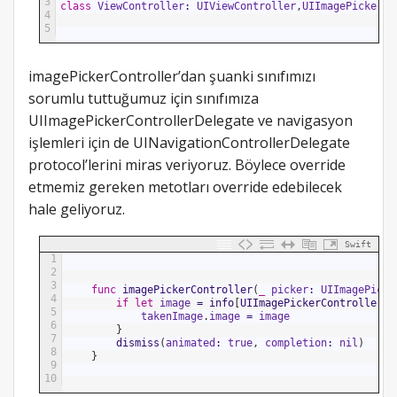
3
class
ViewController
:
UIViewController
,
UIImagePickerCo
4
5
imagePickerController’dan şuanki sınıfımızı
sorumlu tuttuğumuz için sınıfımıza
UIImagePickerControllerDelegate ve navigasyon
işlemleri için de UINavigationControllerDelegate
protocol’lerini miras veriyoruz. Böylece override
etmemiz gereken metotları override edebilecek
hale geliyoruz.
Swift
1
2
3
func
imagePickerController
(
_
picker
:
UIImagePicke
4
if
let
image
=
info
[
UIImagePickerControllerOr
5
takenImage
.
image
=
image
6
}
7
dismiss
(
animated
:
true
,
completion
:
nil
)
8
}
9
10