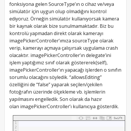
fonksiyona gelen SourceType’ın o cihaz ve/veya
simülatör için uygun olup olmadığını kontrol
ediyoruz. Örneğin simülatör kullanıyorsak kamera
bir kaynak olarak bize sunulmamaktadır. Biz bu
kontrolü yapmadan direkt olarak kamerayı
imagePickerController’ımıza sourceType olarak
verip, kamerayı açmaya çalışırsak uygulama crash
olacaktır. imagePickerController’ın delegate’ini
işlem yaptığımız sınıf olarak göstererek(self),
imagePickerController’ın yapacağı işlerden o sınıfın
sorumlu olacağını söyledik. “allowsEditing”
özelliğini de “false” yaparak seçilen/çekilen
fotoğrafın üzerinde ölçekleme vb. işlemlerin
yapılmasını engelledik. Son olarak da hazır
olan imagePickerController’ı kullanıcıya gösterdik.
Swift
1
2