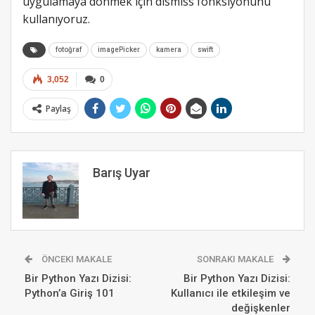
uygulamaya dönmek için dismiss fonksiyonunu
kullanıyoruz.
fotoğraf
imagePicker
kamera
swift
3,052
0
Paylaş
Barış Uyar
ÖNCEKI MAKALE
SONRAKI MAKALE
Bir Python Yazı Dizisi:
Bir Python Yazı Dizisi:
Python’a Giriş 101
Kullanıcı ile etkileşim ve
değişkenler