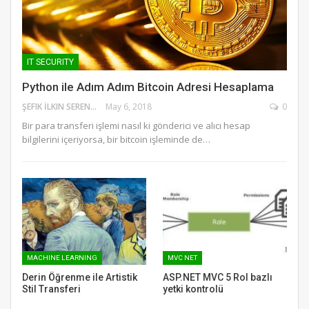
IT SECURITY
Python ile Adım Adım Bitcoin Adresi Hesaplama
ŞEFIK İLKIN SERENGIL
May 6, 2018
0
Bir para transferi işlemi nasıl ki gönderici ve alıcı hesap
bilgilerini içeriyorsa, bir bitcoin işleminde de…
MACHINE LEARNING
MVC NET
Derin Öğrenme ile Artistik
ASP.NET MVC 5 Rol bazlı
Stil Transferi
yetki kontrolü