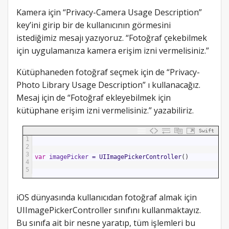
Kamera için “Privacy-Camera Usage Description”
key’ini girip bir de kullanıcının görmesini
istediğimiz mesajı yazıyoruz. “Fotoğraf çekebilmek
için uygulamanıza kamera erişim izni vermelisiniz.”
Kütüphaneden fotoğraf seçmek için de “Privacy-
Photo Library Usage Description” ı kullanacağız.
Mesaj için de “Fotoğraf ekleyebilmek için
kütüphane erişim izni vermelisiniz.” yazabiliriz.
Swift
1
2
3
var
imagePicker
=
UIImagePickerController
(
)
4
5
iOS dünyasında kullanıcıdan fotoğraf almak için
UIImagePickerController sınıfını kullanmaktayız.
Bu sınıfa ait bir nesne yaratıp, tüm işlemleri bu