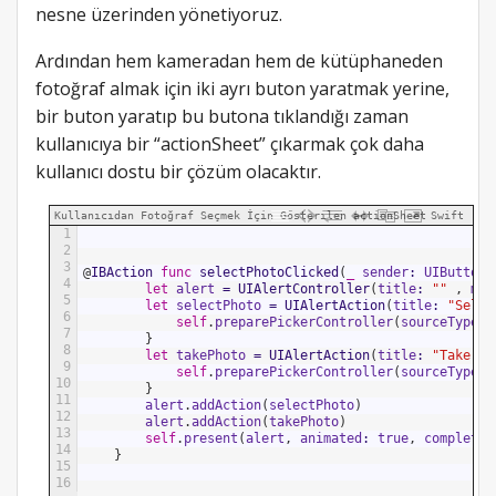
nesne üzerinden yönetiyoruz.
Ardından hem kameradan hem de kütüphaneden
fotoğraf almak için iki ayrı buton yaratmak yerine,
bir buton yaratıp bu butona tıklandığı zaman
kullanıcıya bir “actionSheet” çıkarmak çok daha
kullanıcı dostu bir çözüm olacaktır.
Kullanıcıdan Fotoğraf Seçmek İçin Gösterilen actionSheet
Swift
1
2
3
@
IBAction 
func
selectPhotoClicked
(
_
sender
:
UIButton
)
4
let
alert
=
UIAlertController
(
title
:
""
,
mes
5
let
selectPhoto
=
UIAlertAction
(
title
:
"Selec
6
self
.
preparePickerController
(
sourceType
:
7
}
8
let
takePhoto
=
UIAlertAction
(
title
:
"Take Ph
9
self
.
preparePickerController
(
sourceType
:
10
}
11
alert
.
addAction
(
selectPhoto
)
12
alert
.
addAction
(
takePhoto
)
13
self
.
present
(
alert
,
animated
:
true
,
completio
14
}
15
16