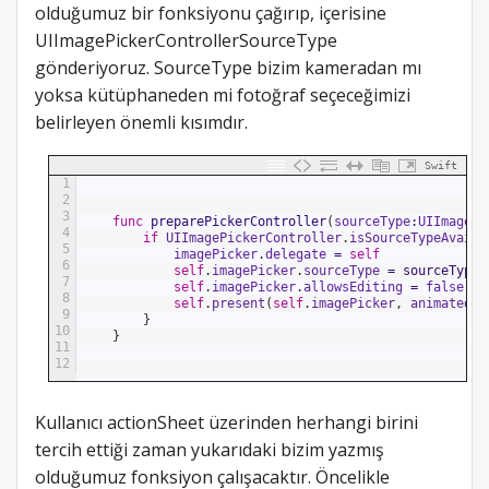
olduğumuz bir fonksiyonu çağırıp, içerisine
UIImagePickerControllerSourceType
gönderiyoruz. SourceType bizim kameradan mı
yoksa kütüphaneden mi fotoğraf seçeceğimizi
belirleyen önemli kısımdır.
Swift
1
2
3
func
preparePickerController
(
sourceType
:
UIImagePi
4
if
UIImagePickerController
.
isSourceTypeAvaila
5
imagePicker
.
delegate
=
self
6
self
.
imagePicker
.
sourceType
=
sourceType
7
self
.
imagePicker
.
allowsEditing
=
false
8
self
.
present
(
self
.
imagePicker
,
animated
:
9
}
10
}
11
12
Kullanıcı actionSheet üzerinden herhangi birini
tercih ettiği zaman yukarıdaki bizim yazmış
olduğumuz fonksiyon çalışacaktır. Öncelikle