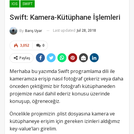
IOS
SWIFT
Swift: Kamera-Kütüphane İşlemleri
Last updated
Jul 28, 2018
By
Barış Uyar
3,052
0
Paylaş
Merhaba bu yazımda Swift programlama dili ile
kameramıza erişip nasıl fotoğraf çekeriz veya daha
önceden çektiğimiz bir fotoğrafı kütüphaneden
projemize nasıl dahil ederiz konusu üzerinde
konuşup, öğreneceğiz.
Öncelikle projemizin .plist dosyasına kamera ve
kütüphaneye erişim için gereken izinleri aldığımız
key-value’ları girelim.