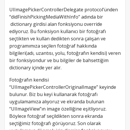
UIImagePickerControllerDelegate protocol’ünden
“didFinishPickingMediaWithInfo” adında bir
dictionary girdisi alan fonksiyonu override
ediyoruz. Bu fonksiyon kullanıcı bir fotoğrafı
seçtikten ve kullan dedikten sonra çalışan ve
programımıza seçilen fotoğraf hakkında
bilgileri(adı, uzantısı, yolu, fotoğrafın kendisi) veren
bir fonksiyondur ve bu bilgiler de bahsettiğim
dictionary içinde yer alır.
Fotoğrafın kendisi
“UIImagePickerControllerOriginalImage” keyinde
bulunur. Biz bu keyi kullanarak fotoğrafı
uygulamamıza alıyoruz ve ekranda bulunan
“UIImageView”ın image özelliğine eşitliyoruz.
Böylece fotoğraf seçildikten sonra ekranda
seçtiğimiz fotoğrafı görüyoruz. Son olarak